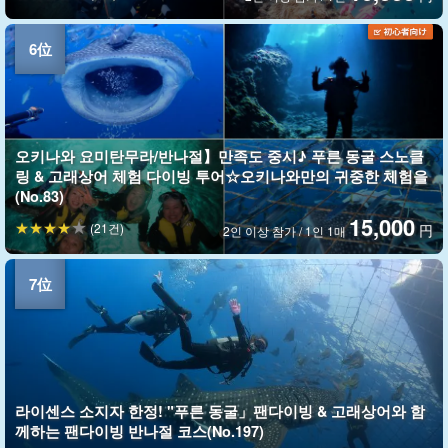
오키나와 요미탄무라/반나절】만족도 중시♪ 푸른 동굴 스노클
링 & 고래상어 체험 다이빙 투어☆오키나와만의 귀중한 체험을
(No.83)
15,000
(21건)
円
2인 이상 참가 / 1인 1매
라이센스 소지자 한정! "푸른 동굴」팬다이빙 & 고래상어와 함
께하는 팬다이빙 반나절 코스(No.197)