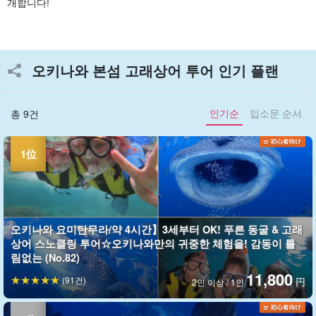
개합니다!
오키나와 본섬 고래상어 투어 인기 플랜
인기순
입소문 순서
총 9건
오키나와 요미탄무라/약 4시간】3세부터 OK! 푸른 동굴 & 고래
상어 스노클링 투어☆오키나와만의 귀중한 체험을! 감동이 틀
림없는 (No.82)
11,800
(91건)
円
2인 이상 / 1인