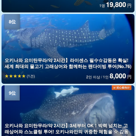
19,800
円
1명
오키나와 요미탄무라/약 2시간】라이센스 필수☆감동은 확실!
세계 최대의 물고기 고래상어와 함께하는 팬다이빙 투어(No.76)
8,000
(1건)
円
2인 이상 / 1인
오키나와 요미탄무라/약 2시간】3세부터 OK！박력 넘치는 고
래상어와 스노클링 투어! 오키나와만의 귀중한 체험을 ☆ 감동