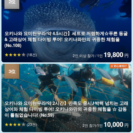
오키나와 요미탄무라/약 4.5시간】세트로 저렴하게☆푸른 동굴
& 고래상어 체험 다이빙 투어! 오키나와만의 귀중한 체험을
(No.108)
19,800
(18건)
円
2인 이상 참가 / 1인
오키나와 요미탄무라/약 2시간】만족도 중시♪박력 넘치는 고래
상어와 체험 다이빙 투어! 오키나와만의 귀중한 체험을 ☆ 감동
이 틀림없습니다! (No.59)
10,000
(23건)
円
2인 참가/1인