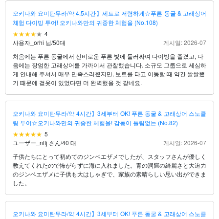
오키나와 요미탄무라/약 4.5시간】세트로 저렴하게☆푸른 동굴 & 고래상어
체험 다이빙 투어! 오키나와만의 귀중한 체험을 (No.108)
4
사용자_orhi 님
/
50대
게시일: 2026-07
처음에는 푸른 동굴에서 신비로운 푸른 빛에 둘러싸여 다이빙을 즐겼고, 다
음에는 장엄한 고래상어를 가까이서 관찰했습니다. 소규모 그룹으로 세심하
게 안내해 주셔서 매우 만족스러웠지만, 보트를 타고 이동할 때 약간 쌀쌀했
기 때문에 겉옷이 있었다면 더 완벽했을 것 같네요.
오키나와 요미탄무라/약 4시간】3세부터 OK! 푸른 동굴 & 고래상어 스노클
링 투어☆오키나와만의 귀중한 체험을! 감동이 틀림없는 (No.82)
5
ユーザー_nflj さん
/
40 대
게시일: 2026-07
子供たちにとって初めてのジンベエザメでしたが、スタッフさんが優しく
教えてくれたので怖がらずに海に入れました。青の洞窟の綺麗さと大迫力
のジンベエザメに子供も大はしゃぎで、家族の素晴らしい思い出ができま
した。
오키나와 요미탄무라/약 4시간】3세부터 OK! 푸른 동굴 & 고래상어 스노클