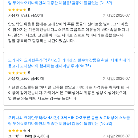
링 투어☆오키나와만의 귀중한 체험을! 감동이 틀림없는 (No.82)
5
사용자_uvaa 님
/
50대
게시일: 2026-07
압도적인 위용을 뽐내는 고래상어와 푸른 동굴의 신비로운 빛에, 그저 마음
이 맑아지는 기분이었습니다... 소규모 그룹으로 여유롭게 바다 속을 떠다니
니, 일상의 사소한 고민들이 파도 사이로 스르르 녹아내리는 듯했습니다...
정말 행복하고 힐링되는 시간이었습니다...
오키나와 요미탄무라/약 2시간】라이센스 필수☆감동은 확실! 세계 최대의
물고기 고래상어와 함께하는 팬다이빙 투어(No.76)
5
사용자_azeo 님
/
40 대
게시일: 2026-07
지난번 스노클링을 하며 큰 감동을 받았고, 이번에는 자격증을 취득해 팬 다
이빙에 참가했습니다. 가까이서 본 고래상어의 위용은 상상 이상이었으며,
몇 번을 와도 매번 새로운 감동을 느낍니다.
오키나와 요미탄무라/약 4시간】3세부터 OK! 푸른 동굴 & 고래상어 스노클
링 투어☆오키나와만의 귀중한 체험을! 감동이 틀림없는 (No.82)
4
ユーザー_tokg さん
/
30대
게시일: 2026-07