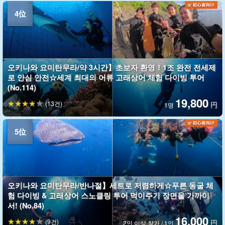
오키나와 요미탄무라/약 3시간】초보자 환영！1조 완전 전세제
로 안심 안전☆세계 최대의 어류 고래상어 체험 다이빙 투어
(No.114)
19,800
(13건)
円
1명
오키나와 요미탄무라/반나절】세트로 저렴하게☆푸른 동굴 체
험 다이빙 & 고래상어 스노클링 투어 먹이주기 장면을 가까이
서! (No.84)
16,000
(9건)
円
2인 이상 참가 / 1인