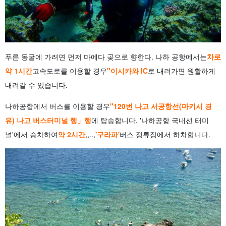
푸른 동굴에 가려면 먼저 마에다 곶으로 향한다. 나하 공항에서는
차로
약 1시간
고속도로를 이용할 경우
"이시카와 IC
로 내려가면 원활하게
내려갈 수 있습니다.
나하공항에서 버스를 이용할 경우
"120번 나고 서공항선(마키시 경
유) 나고 버스터미널 행」행
에 탑승합니다. '나하공항 국내선 터미
널'에서 승차하여
약 2시간
,,..,
'구라파'
버스 정류장에서 하차합니다.