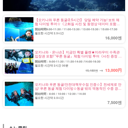
【오키나와 푸른 동굴/2.5시간】 당일 예약 가능! 보트 체
험 다이빙 투어☆《고화질 사진 및 동영상 데이터 포함》
짜릿한 먹이 주기 체험도! ＜초보자 환영/샤워실·사물함 완
開始時間9:00-11:30 / 11:00-13:30 / 13:00-15:30 / 15:00-17:30
비＞ (No.2)
필요한 시간약 2.5시간
16,000엔
오키나와・온나손】지금만 특별 플랜★미라우미 수족관
입장권 포함! "푸른 동굴』체험 다이빙 투어《사진 증정 &
먹이주기 체험 포함》(No.200)
開始時間：9:00-11:30 / 11:30-14:00 /14:00-16:30
필요한 시간약 2시간 30분
→
13,000
円
15,180엔
오키나와 푸른 동굴/안전대책우수점 인증☆】전세제로 안
심! 푸른 동굴 체험 다이빙☆동굴 밖의 역동적인 수중 경치
도 만끽《사진・동영상 촬영 & 먹이주기 체험 포함》
開始時間：8:00 / 10:00 / 12:30 / 14:30
(No.77)
필요한 시간약 2.5시간
7,500엔
스노클링