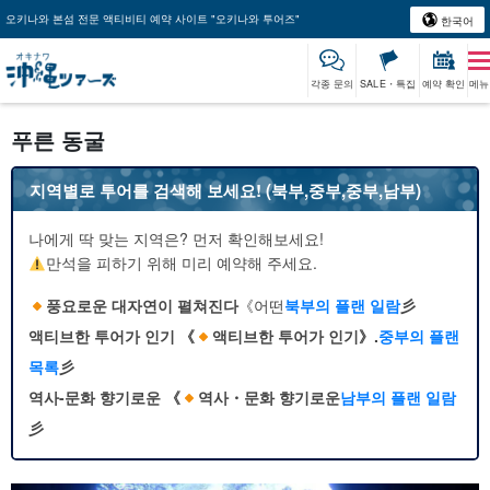
오키나와 본섬 전문 액티비티 예약 사이트 "오키나와 투어즈"
한국어
각종 문의
SALE・특집
예약 확인
메뉴
푸른 동굴
지역별로 투어를 검색해 보세요! (북부,중부,중부,남부)
나에게 딱 맞는 지역은? 먼저 확인해보세요!
만석을 피하기 위해 미리 예약해 주세요.
풍요로운 대자연이 펼쳐진다
《어떤
북부의 플랜 일람
彡
액티브한 투어가 인기 《
액티브한 투어가 인기》.
중부의 플랜
목록
彡
역사-문화 향기로운 《
역사・문화 향기로운
남부의 플랜 일람
彡