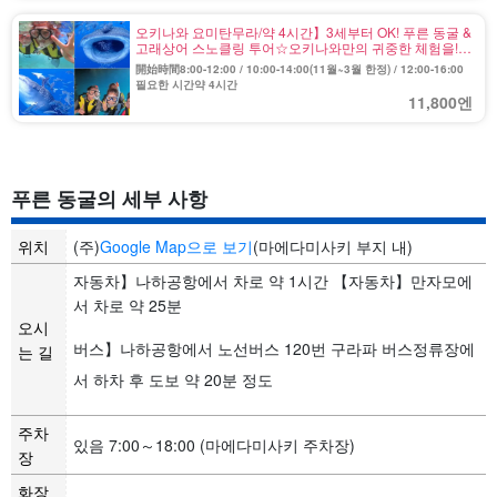
오키나와 요미탄무라/약 4시간】3세부터 OK! 푸른 동굴 &
고래상어 스노클링 투어☆오키나와만의 귀중한 체험을!
감동이 틀림없는 (No.82)
開始時間8:00-12:00 / 10:00-14:00(11월~3월 한정) / 12:00-16:00
필요한 시간약 4시간
11,800엔
푸른 동굴의 세부 사항
위치
(주)
Google Map으로 보기
(마에다미사키 부지 내)
자동차】나하공항에서 차로 약 1시간 【자동차】만자모에
서 차로 약 25분
오시
버스】나하공항에서 노선버스 120번 구라파 버스정류장에
는 길
서 하차 후 도보 약 20분 정도
주차
있음 7:00～18:00 (마에다미사키 주차장)
장
화장