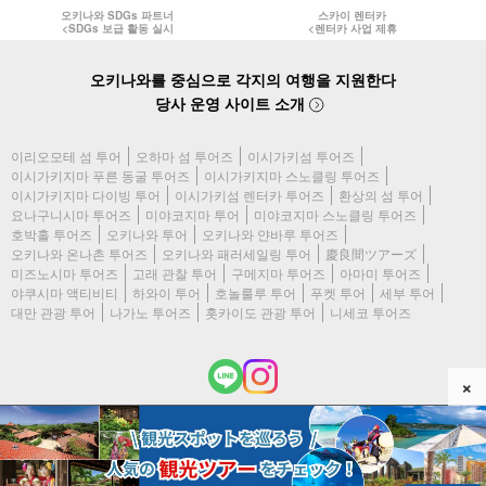
오키나와 SDGs 파트너
스카이 렌터카
<SDGs 보급 활동 실시
<렌터카 사업 제휴
오키나와를 중심으로 각지의 여행을 지원한다
당사 운영 사이트 소개
이리오모테 섬 투어
오하마 섬 투어즈
이시가키섬 투어즈
이시가키지마 푸른 동굴 투어즈
이시가키지마 스노클링 투어즈
이시가키지마 다이빙 투어
이시가키섬 렌터카 투어즈
환상의 섬 투어
요나구니시마 투어즈
미야코지마 투어
미야코지마 스노클링 투어즈
호박홀 투어즈
오키나와 투어
오키나와 얀바루 투어즈
오키나와 온나촌 투어즈
오키나와 패러세일링 투어
慶良間ツアーズ
미즈노시마 투어즈
고래 관찰 투어
구메지마 투어즈
아마미 투어즈
야쿠시마 액티비티
하와이 투어
호놀룰루 투어
푸켓 투어
세부 투어
대만 관광 투어
나가노 투어즈
홋카이도 관광 투어
니세코 투어즈
×
(c) 2026 오키나와 투어즈 All Rights Reserved.