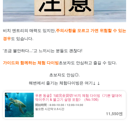
비치 엔트리의 매력도 있지만,
주의사항을 모르고 가면 위험할 수 있는
경우
도 있습니다.
'조금 불안하다...'고 느끼시는 분들도 괜찮다!
가이드와 함께하는 체험 다이빙
초보자도 안심하고 즐길 수 있다.
초보자도 안심◎.
해변에서 즐기는 체험다이빙은 여기↓ ↓
푸른 동굴】1組完全貸切! 비치 체험 다이빙《기쁜 열대어
먹이주기 & 물고기 설명 포함》（No.106)
開始時間：8:00-10:30 / 12:00-14:30
필요한 시간약 2.5시간
11,550엔