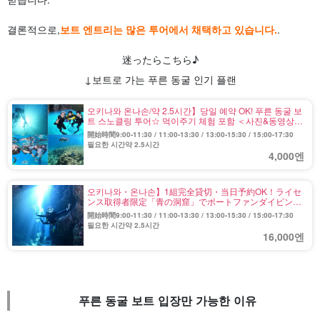
결론적으로,
보트 엔트리는 많은 투어에서 채택하고 있습니다.
.
迷ったらこちら♪
↓보트로 가는 푸른 동굴 인기 플랜
오키나와 온나손/약 2.5시간】당일 예약 OK! 푸른 동굴 보
트 스노클링 투어☆ 먹이주기 체험 포함 ＜사진&동영상
무료/샤워/주차장 완비＞(No.3)
開始時間9:00-11:30 / 11:00-13:30 / 13:00-15:30 / 15:00-17:30
필요한 시간약 2.5시간
4,000엔
오키나와・온나손】1組完全貸切・当日予約OK！ライセ
ンス取得者限定「青の洞窟」でボートファンダイビング
《器材レンタル・写真＆動画・シャワー・ドライヤー・
開始時間9:00-11:30 / 11:00-13:30 / 13:00-15:30 / 15:00-17:30
駐車場無料》（No.5）（No.5
필요한 시간약 2.5시간
16,000엔
푸른 동굴 보트 입장만 가능한 이유