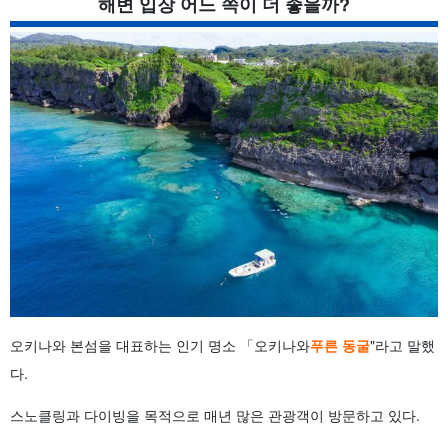
해변 입장 어느 쪽이 더 좋을까?
4.1
자신에게 맞는 엔트리 방법을 선택하는 포인트
4.2
해황에 따른 영향과 중단 위험의 차이
5
오키나와의 푸른 동굴에 보트 진입이 가능한가요?
5.1
푸른 동굴 보트 입장만 가능한 이유
5.2
푸른 동굴 보트 투어가 개최되기 쉬운 조건
6
푸른 동굴 해변 입장은 위험하다? 주의점 설명
6.1
비치 엔트리 스노클링에서 발생하기 쉬운 트러블
6.2
해변 입장 시 오키나와 특유의 주의점
7
푸른 동굴을 안심하고 즐길 수 있다면 보트 엔트리
7.1
보트 엔트리가 적합한 사람은 이런 사람입니다.
8
조건만 맞으면 자유도 높은 해변 입장도
8.1
특히 비치 엔트리가 적합한 사람은 이런 사람
9
푸른 동굴 보트 엔트리 비치 엔트리에 관한 자주 묻는 질문
(FAQ)
10
요약
오키나와 본섬을 대표하는 인기 명소 「오키나와
푸른 동굴
"라고 말했
다.
스노클링과 다이빙을 목적으로 매년 많은 관광객이 방문하고 있다.