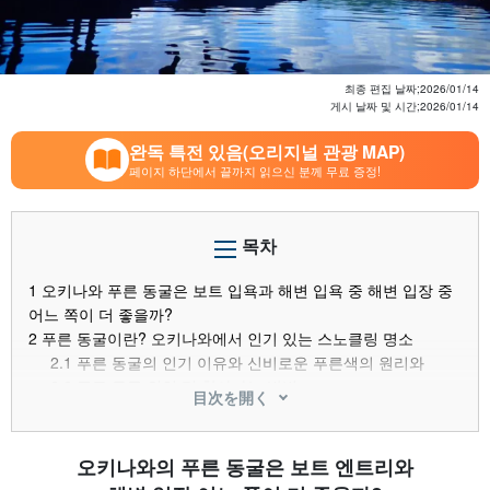
최종 편집 날짜;
2026/01/14
게시 날짜 및 시간;
2026/01/14
완독 특전 있음(오리지널 관광 MAP)
페이지 하단에서 끝까지 읽으신 분께 무료 증정!
목차
1
오키나와 푸른 동굴은 보트 입욕과 해변 입욕 중 해변 입장 중
어느 쪽이 더 좋을까?
2
푸른 동굴이란? 오키나와에서 인기 있는 스노클링 명소
2.1
푸른 동굴의 인기 이유와 신비로운 푸른색의 원리와
2.2
푸른 동굴 위치 및 찾아가는 방법
目次を開く
3
푸른 동굴에 입장하는 방법은 두 가지가 있다.
3.1
①보트 엔트리란?
3.2
②비치 엔트리란?
오키나와의 푸른 동굴은 보트 엔트리와
4
보트 엔트리와 비치 엔트리의 차이점 비교