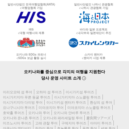
일반사단법인 전국여행업협회(ANTA)
일반사단법인 나하시 관광협회
<여행업협회 가입
<나하시 관광협회 가입
HIS
바다와 일본 프로젝트
<대형 여행사와 제휴
<내각부와 일본재단이 추진
오키나와 SDGs 파트너
스카이 렌터카
<SDGs 보급 활동 실시
<렌터카 사업 제휴
오키나와를 중심으로 각지의 여행을 지원한다
당사 운영 사이트 소개
이리오모테 섬 투어
오하마 섬 투어즈
이시가키섬 투어즈
이시가키지마 푸른 동굴 투어즈
이시가키지마 스노클링 투어즈
이시가키지마 다이빙 투어
이시가키섬 렌터카 투어즈
환상의 섬 투어
요나구니시마 투어즈
미야코지마 투어
미야코지마 스노클링 투어즈
호박홀 투어즈
오키나와 투어
오키나와 얀바루 투어즈
오키나와 온나촌 투어즈
오키나와 패러세일링 투어
慶良間ツアーズ
미즈노시마 투어즈
고래 관찰 투어
구메지마 투어즈
아마미 투어즈
야쿠시마 액티비티
하와이 투어
호놀룰루 투어
푸켓 투어
세부 투어