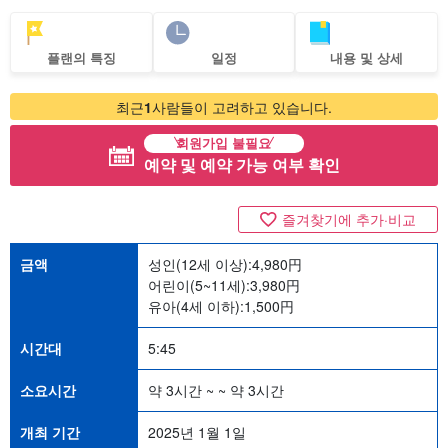
플랜의 특징
일정
내용 및 상세
최근
1
사람들이 고려하고 있습니다.
회원가입 불필요
예약 및 예약 가능 여부 확인
즐겨찾기에 추가·비교
금액
성인(12세 이상):
4,980
円
어린이(5~11세):
3,980
円
유아(4세 이하):
1,500
円
시간대
5:45
소요시간
약 3시간 ~ ~ 약 3시간
개최 기간
2025년 1월 1일