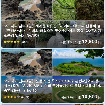
오키나와/남부/1일】세계문화유산『사이바고옥』과 신들의 섬
『구타카시마』신비의 파워스팟 투어★가이드 동행《자유시간
＆송영 있음》(No.193)
12,900
(99건)
円
성인(12세 이상)
설날 한정! 사자춤과 사자춤 술의 특별 이벤트도☆!
해돋이 후에는 덕인항에서 '사자춤'과 '사자춤' 공연이 준비돼 있다,
현지인 특유의 환대로 새해를 맞이하자!
를 축하할 수 있습니다.
오키나와/남부/1일】신들의 섬『구타카시마』관광+난죠시 휴
게소+절경『치넨미사키』순회 투어★가이드 동행《자유시간&
송영 있음》（No.195)
10,600
(45건)
円
성인(12세 이상)