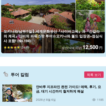
선택할 수 있는 왕복 항공편으로 자유로운 플랜을 만끽하자!
오키나와/남부/1일】세계문화유산『사이바고옥』과『간갈라
의 계곡』신비의 파워스팟 투어☆오키나와 월드 입장권+점심식
돌아오는 항공편을 자유롭게 선택할 수 있기 때문에 일출을 즐긴 후
사 포함! (No.194)
에도 구다카시마 관광과 신성한 분위기를 만끽할 수 있다!
12,500
(24건)
円
성인(12세 이상)
자신의 속도에 맞춰 느긋하게 설날 하루를 보내보자.
구다카시마 파워스팟 순회 투어는 여기 ↓ ↓
투어 칼럼
오키나와/남부/1일】세계문화유산『사이바고옥』과 신
목록 보기
들의 섬『구타카시마』신비의 파워스팟 투어★가이드
동행《자유시간＆송영 있음》(No.193)
開始時間7:30-18:00(변동 있음)
필요한 시간약 7~10시간
얀바루 지프라인 완전 가이드! 매력, 후기, 요
12,900엔
금, 대기 시간까지 철저하게 해설
2026년 8월 6일
1185