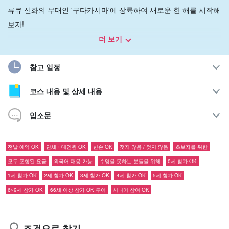
류큐 신화의 무대인 '구다카시마'에 상륙하여 새로운 한 해를 시작해
보자!
더 보기
신성한 이시키 해변에서 특별한 일출을 볼 수 있는 1일 한정 특별 투
어입니다☆.
참고 일정
추천 포인트
코스 내용 및 상세 내용
귀국편은 자유롭게 선택할 수 있습니다.
입소문
류큐 신화의 성지 '구다카시마'에 상륙!
투어 전용 전세기로 출발
파워스팟 '이시키하마'에서 해돋이 감상하기
전날 예약 OK
단체・대인원 OK
빈손 OK
젖지 않음 / 젖지 않음
초보자를 위한
모두 포함된 요금
외국어 대응 가능
수영을 못하는 분들을 위해
0세 참가 OK
1세 참가 OK
2세 참가 OK
3세 참가 OK
4세 참가 OK
5세 참가 OK
6~9세 참가 OK
66세 이상 참가 OK 투어
시니어 참여 OK
조건으로 찾기