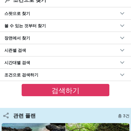
스팟으로 찾기
볼 수 있는 것부터 찾기
장면에서 찾기
시즌별 검색
시간대별 검색
쿠카지마(久高島)란?
조건으로 검색하기
구다카 섬은 류큐의 창세신 '아마미키요'가 하늘에서 내려와 나라 만
들기를 시작했다고 전해지는 류큐 신화의 성지이다.
신성한 힘이 깃든 곳으로 소중히 여겨져 온 이 섬에서 새해를 맞이하
는 소중한 경험을 할 수 있다.
관련 플랜
총 3건