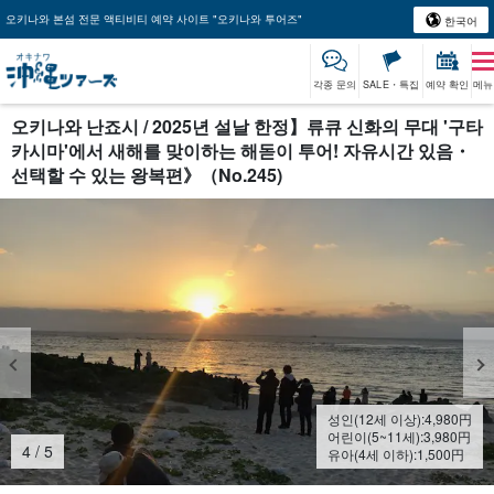
오키나와 본섬 전문 액티비티 예약 사이트 "오키나와 투어즈"
한국어
각종 문의
SALE・특집
예약 확인
메뉴
오키나와 난죠시 / 2025년 설날 한정】류큐 신화의 무대 '구타
카시마'에서 새해를 맞이하는 해돋이 투어! 자유시간 있음・
선택할 수 있는 왕복편》（No.245)
성인(12세 이상):
4,980
円
어린이(5~11세):
3,980
円
4
/
5
유아(4세 이하):
1,500
円