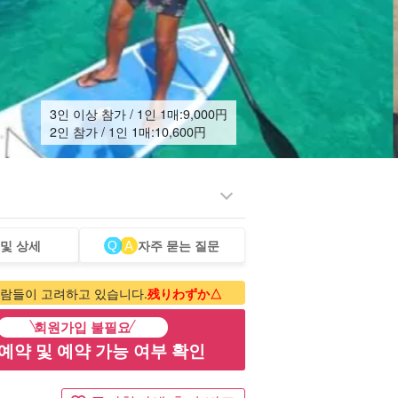
3인 이상 참가 / 1인 1매:
9,000
円
2인 참가 / 1인 1매:
10,600
円
 및 상세
자주 묻는 질문
래상어
렌터카
고래
모노즈쿠리 체험
베이비시터
투어
Watching
람들이 고려하고 있습니다.
残りわずか△
회원가입 불필요
예약 및 예약 가능 여부 확인