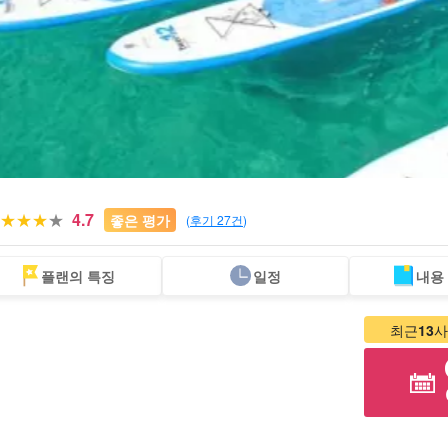
4.7
좋은 평가
(
후기 27건
)
플랜의 특징
일정
내용
푸른 동굴 투어
버스 투어
당일 예약
주변 외딴섬 명소
실속 있는 할인 세
고
OK 플랜
에서 찾기
트 플랜
최근
13
사