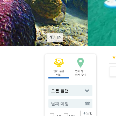
4
/
12
인기 플랜
인기 명소
액티비티
랭킹
에서 찾기
에서 찾기
또한
오늘
내일