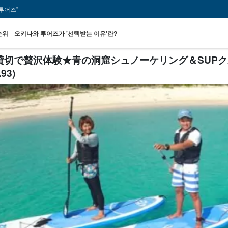
투어즈"
순위
오키나와 투어즈가 '선택받는 이유'란?
1組貸切で贅沢体験★青の洞窟シュノーケリング＆SUP
3)