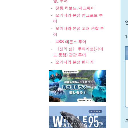
영) 투어
전동 킥보드, 세그웨이
오키나와 본섬 맹그로브 투
어
오키나와 본섬 고래 관찰 투
어
USS 에몬스 투어
《신의 섬》 쿠타카섬(가이
드 동행) 관광 투어
오키나와 본섬 렌터카