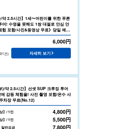
/약 2.5시간】1세〜어린이를 위한 푸른
어! 수영을 못해도 1쌍 대절로 안심 안
체험 포함/사진&동영상 무료》당일 예약
6,000
円
자세히 보기
201건)
)/약 2.5시간】선셋 SUP 크루징 투어
에 감동 체험을! 사진 촬영 포함/온수 샤
주차장 무료(No.12)
4,800
円
상】/ 1인
5,500
円
상】/ 1인
7,800
円
】일반요금