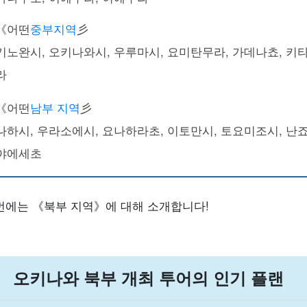
《어떤
중부지역
彡
기노완시, 오키나와시, 우루마시, 요미탄무라, 가데나쵸, 키
라
《어떤
남부 지역
彡
나하시, 우라소에시, 요나하라초, 이토만시, 토요미조시, 난
야에세초
번에는 《북부 지역》에 대해 소개합니다!
오키나와 북부 개최 투어의 인기 플랜