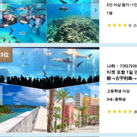
2인 이상 참가 / 1
1명
(5
나하・기타가야
티켓 포함 1일
館→古宇利島→
ン・Village
함》(No.180)
고등학생 이상
3세~중학생
(