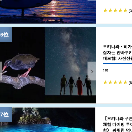
(
오키나와・히가
잠자는 얀바루키
대모험! 사진선물
1명
(
【오키나와 푸른 
체험 다이빙 투
함》 짜릿한 먹