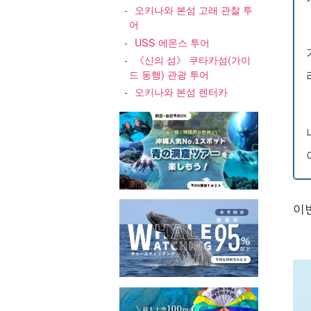
오키나와 본섬 고래 관찰 투
어
USS 에몬스 투어
《신의 섬》 쿠타카섬(가이
드 동행) 관광 투어
오키나와 본섬 렌터카
이