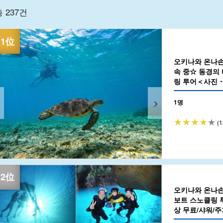
 237건
오키나와 온나손/
속 중☆ 동경의
링 투어＜사진
♪（No.156)
1명
(1
오키나와 온나손/
보트 스노클링 
상 무료/샤워/주