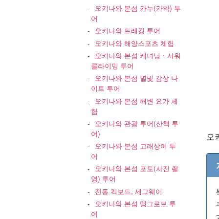
오키나와 본섬 카누(카약) 투
어
오키나와 트레킹 투어
오키나와 해양스포츠 체험
오키나와 본섬 캐녀닝・샤워
클라이밍 투어
오키나와 본섬 별빛 감상 나
이트 투어
오키나와 본섬 해변 요가 체
험
오키나와 관광 투어(산책 투
어)
오
오키나와 본섬 고래상어 투
어
오키나와 본섬 포토(사진 촬
영) 투어
전동 킥보드, 세그웨이
오키나와 본섬 맹그로브 투
어