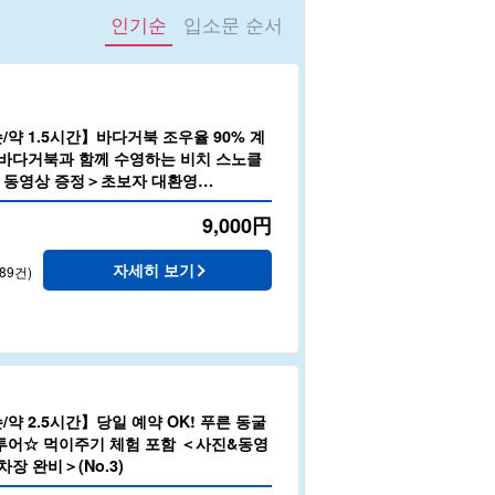
인기순
입소문 순서
약 1.5시간】바다거북 조우율 90% 계
 바다거북과 함께 수영하는 비치 스노클
・동영상 증정＞초보자 대환영
9,000
円
자세히 보기
89건)
약 2.5시간】당일 예약 OK! 푸른 동굴
투어☆ 먹이주기 체험 포함 ＜사진&동영
차장 완비＞(No.3)