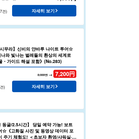
자세히 보기
37건)
시무라】신비의 얀바루 나이트 투어☆
나와 빛나는 벌레들의 환상의 세계로
・가이드 해설 포함》(No.283)
7,200
円
→
8,000엔
자세히 보기
8건)
동굴/2.5시간】 당일 예약 가능! 보트
어☆《고화질 사진 및 동영상 데이터 포
이 주기 체험도! ＜초보자 환영/샤워실·사