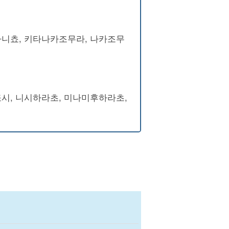
타니쵸, 키타나카조무라, 나카조무
죠시, 니시하라초, 미나미후하라초,