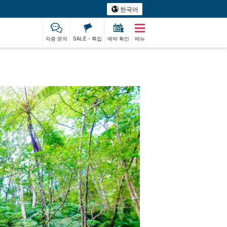
한국어
각종 문의
SALE・특집
예약 확인
메뉴
래상어
렌터카
고래
모노즈쿠리 체험
베이비시터
투어
Watching