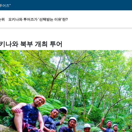
투어즈"
순위
오키나와 투어즈가 '선택받는 이유'란?
키나와 북부 개최 투어
푸른 동굴 투어
버스 투어
당일 예약
주변 외딴섬 명소
실속 있는 할인 세
고
OK 플랜
에서 찾기
트 플랜