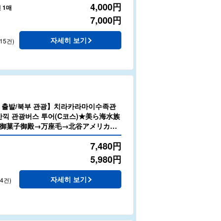
4,000
円
인 1매
7,000
円
자세히 보기
15건)
 출발/북부 관광】치라카라마이수족관
 만끽 관광버스 투어(C코스)★美ら海水族
御菓子御殿→万座毛→北谷アメリカ
《당 사이트 한정 특전: 오키나와 과자 포
7,480
円
5,980
円
자세히 보기
84건)