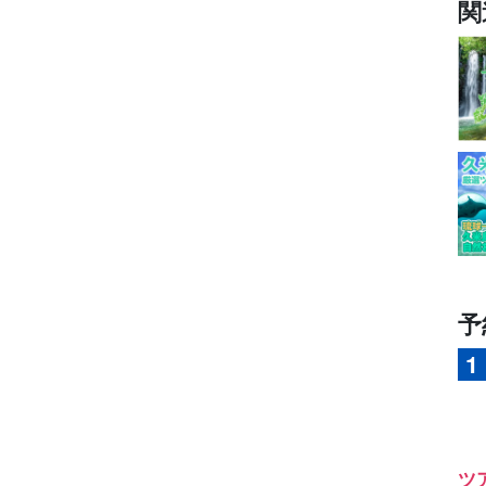
関
予
ツ