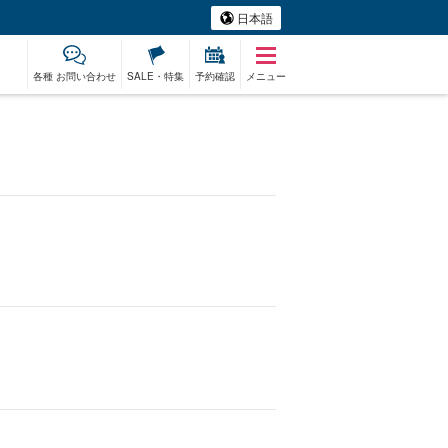
日本語
各種 お問い合わせ
SALE・特集
予約確認
メニュー
ベエザメ
レンタカー
ホエール
ものづくり体験
ベビーシッター
アー
ウォッチング