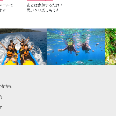
メールで
あとは参加するだけ！
す☆
思いきり楽しもう♪
営者情報
約
て