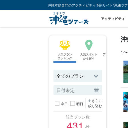
沖縄本島専門のアクティビティ予約サイト"沖縄ツア
アクティビティ
沖
1〜
人気プラン
人気スポット
アクティビティ
ランキング
から探す
から探す
さらに
今日
明日
絞り込む
該当プラン数
431
件