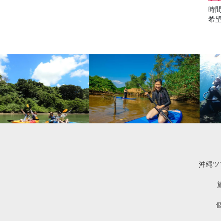
時
希
沖縄ツ