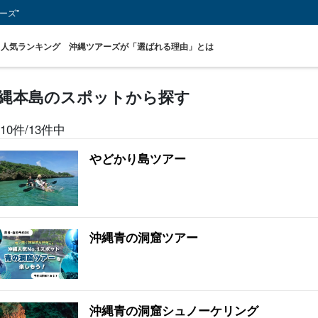
ーズ"
人気ランキング
沖縄ツアーズが「選ばれる理由」とは
縄本島のスポットから探す
10件/13件中
青の洞窟ツアー
バスツアー
当日予約
周辺離島のスポッ
お得な割引セット
ジン
OKプラン
トから探す
プラン
ツ
やどかり島ツアー
沖縄青の洞窟ツアー
沖縄青の洞窟シュノーケリング