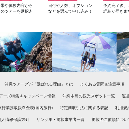
間帯や体験内容から
日付や人数、オプション
予約完了後、
望のツアーを選択♪
などを選んで申し込み！
詳細が届きま
沖縄ツアーズが「選ばれる理由」とは
よくある質問＆注意事項
アーズ特集＆キャンペーン情報
沖縄本島の観光スポット一覧
運
旅行業務取扱料金表(国内旅行)
特定商取引法に関する表記
利用規
個人情報保護方針
リンク集・掲載事業者一覧
掲載のご依頼につい