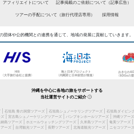
アフィリエイトについて
記事掲載のご依頼について（記事広告）
ツアーの手配について（旅行代理店専用）
採用情報
の団体や公的機関との
連携を通じて、地域の発展に貢献していきます。
HIS
海と日本プロジェクト
おきなわS
〈大手旅行会社と提携〉
〈内閣府と日本財団が推進〉
〈SDGsの
沖縄を中心に各地の旅をサポートする
当社運営サイトのご紹介
ズ
石垣島 青の洞窟ツアーズ
石垣島シュノーケリングツアーズ
石垣島ダイビン
ーズ
宮古島シュノーケリングツアーズ
パンプキンホールツアーズ
沖縄ツアー
水納島ツアーズ
ホエールウォッチングツアーズ
久米島ツアーズ
奄美ツアーズ
ツアーズ
台湾観光ツアーズ
長野ツアーズ
北海道観光ツアーズ
ニセコツアー