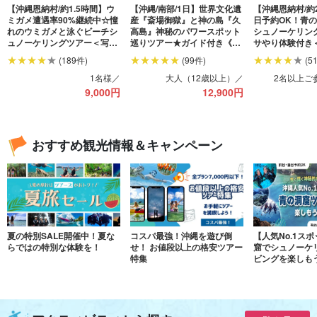
【沖縄恩納村/約1.5時間】ウ
【沖縄/南部/1日】世界文化遺
【沖縄恩納村/約
ミガメ遭遇率90%継続中☆憧
産『斎場御獄』と神の島『久
日予約OK！青
れのウミガメと泳ぐビーチシ
高島』神秘のパワースポット
シュノーケリン
ュノーケリングツアー＜写
巡りツアー★ガイド付き《自
サやり体験付き
真・動画プレゼント＞初心者
由時間＆送迎あり》
無料／シャワー
(189件)
(99件)
(5
大歓迎♪（No.156）
（No.193）
＞（No.3）
1名様／
大人（12歳以上）／
2名以上ご参
9,000
円
12,900
円
おすすめ観光情報＆キャンペーン
夏の特別SALE開催中！夏な
コスパ最強！沖縄を遊び倒
【人気No.1ス
らではの特別な体験を！
せ！ お値段以上の格安ツアー
窟でシュノーケ
特集
ビングを楽しも