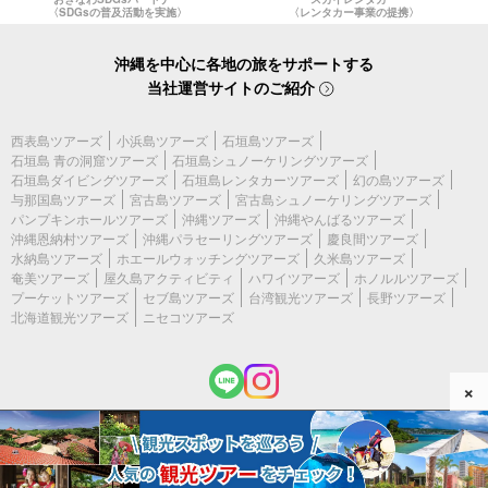
〈SDGsの普及活動を実施〉
〈レンタカー事業の提携〉
沖縄を中心に各地の旅をサポートする
当社運営サイトのご紹介
西表島ツアーズ
小浜島ツアーズ
石垣島ツアーズ
石垣島 青の洞窟ツアーズ
石垣島シュノーケリングツアーズ
石垣島ダイビングツアーズ
石垣島レンタカーツアーズ
幻の島ツアーズ
与那国島ツアーズ
宮古島ツアーズ
宮古島シュノーケリングツアーズ
パンプキンホールツアーズ
沖縄ツアーズ
沖縄やんばるツアーズ
沖縄恩納村ツアーズ
沖縄パラセーリングツアーズ
慶良間ツアーズ
水納島ツアーズ
ホエールウォッチングツアーズ
久米島ツアーズ
奄美ツアーズ
屋久島アクティビティ
ハワイツアーズ
ホノルルツアーズ
プーケットツアーズ
セブ島ツアーズ
台湾観光ツアーズ
長野ツアーズ
北海道観光ツアーズ
ニセコツアーズ
×
(c) 2026 沖縄ツアーズ All Rights Reserved.