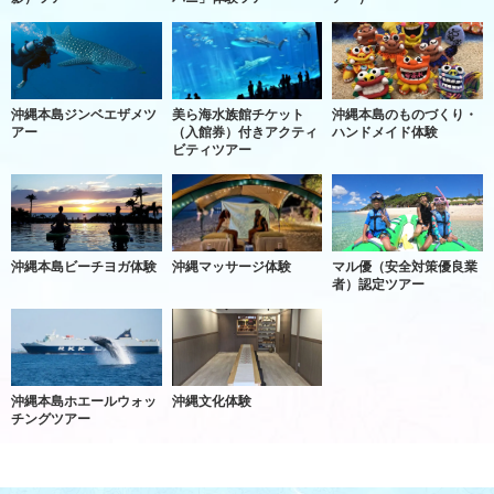
沖縄本島ジンベエザメツ
美ら海水族館チケット
沖縄本島のものづくり・
アー
（入館券）付きアクティ
ハンドメイド体験
ビティツアー
沖縄本島ビーチヨガ体験
沖縄マッサージ体験
マル優（安全対策優良業
者）認定ツアー
沖縄本島ホエールウォッ
沖縄文化体験
チングツアー