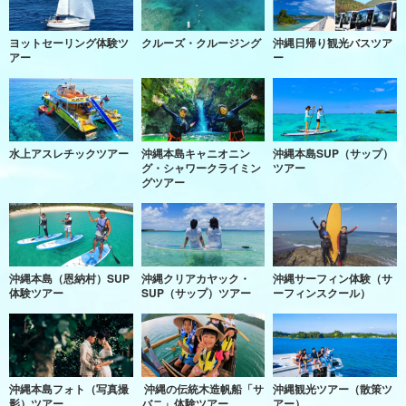
ヨットセーリング体験ツ
クルーズ・クルージング
沖縄日帰り観光バスツア
アー
ー
水上アスレチックツアー
沖縄本島キャニオニン
沖縄本島SUP（サップ）
グ・シャワークライミン
ツアー
グツアー
沖縄本島（恩納村）SUP
沖縄クリアカヤック・
沖縄サーフィン体験（サ
体験ツアー
SUP（サップ）ツアー
ーフィンスクール）
沖縄本島フォト（写真撮
沖縄の伝統木造帆船「サ
沖縄観光ツアー（散策ツ
影）ツアー
バニ」体験ツアー
アー）