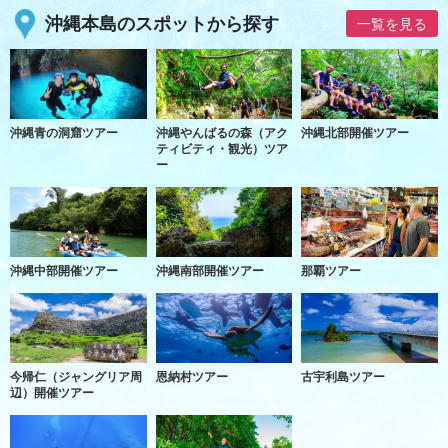
沖縄本島のスポットから探す
一覧を見る
沖縄青の洞窟ツアー
沖縄やんばるの森（アク
沖縄北部開催ツアー
ティビティ・観光）ツア
ー
沖縄中部開催ツアー
沖縄南部開催ツアー
那覇ツアー
今帰仁（ジャングリア周
恩納村ツアー
古宇利島ツアー
辺）開催ツアー