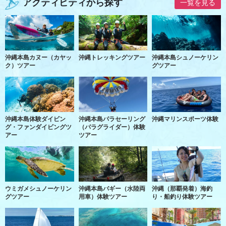
アクティビティから探す
一覧を見る
沖縄本島カヌー（カヤッ
沖縄トレッキングツアー
沖縄本島シュノーケリン
ク）ツアー
グツアー
沖縄本島体験ダイビン
沖縄本島パラセーリング
沖縄マリンスポーツ体験
グ・ファンダイビングツ
（パラグライダー）体験
アー
ツアー
ウミガメシュノーケリン
沖縄本島バギー（水陸両
沖縄（那覇発着）海釣
グツアー
用車）体験ツアー
り・船釣り体験ツアー