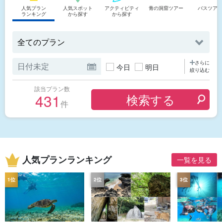
人気プラン
人気スポット
アクティビティ
青の洞窟ツアー
バスツア
ランキング
から探す
から探す
さらに
今日
明日
絞り込む
該当プラン数
431
件
人気プランランキング
一覧を見る