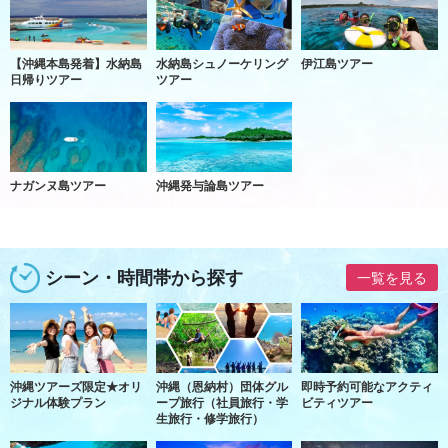
【沖縄本島発着】水納島
水納島シュノーケリング
伊江島ツアー
日帰りツアー
ツアー
ナガンヌ島ツアー
沖縄発与論島ツアー
シーン・時間帯から探す
一覧を見る
沖縄ツアーズ限定★オリ
沖縄（恩納村）団体グル
即時予約可能なアクティ
ジナル体験プラン
ープ旅行（社員旅行・学
ビティツアー
生旅行・修学旅行）