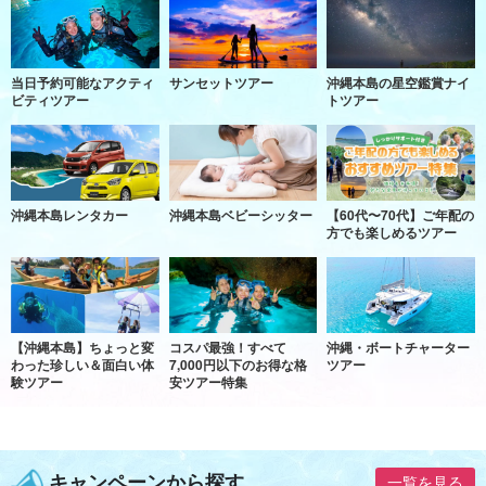
当日予約可能なアクティ
サンセットツアー
沖縄本島の星空鑑賞ナイ
ビティツアー
トツアー
沖縄本島レンタカー
沖縄本島ベビーシッター
【60代〜70代】ご年配の
方でも楽しめるツアー
【沖縄本島】ちょっと変
コスパ最強！すべて
沖縄・ボートチャーター
わった珍しい＆面白い体
7,000円以下のお得な格
ツアー
験ツアー
安ツアー特集
キャンペーンから探す
一覧を見る