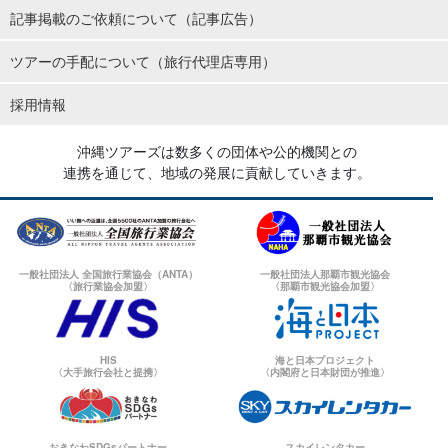
記事掲載のご依頼について（記事広告）
ツアーの手配について（旅行代理店専用）
採用情報
沖縄ツアーズは数多くの団体や公的機関との
連携を通じて、地域の発展に貢献していきます。
一般社団法人 全国旅行業協会（ANTA）
一般社団法人那覇市観光協会
〈旅行業協会加盟〉
〈那覇市観光協会加盟〉
HIS
海と日本プロジェクト
〈大手旅行会社と提携〉
〈内閣府と日本財団が推進〉
おきなわSDGsパートナー
スカイレンタカー