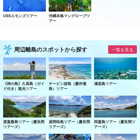
USSエモンズツアー
沖縄本島マングローブツ
アー
周辺離島のスポットから探す
一覧を見る
《神の島》久高島（ガイ
チービシ諸島（慶伊瀬
瀬底島ツアー
ド付き）観光ツアー
島）ツアー
渡嘉敷島ツアー（慶良間
座間味島ツアー（慶良間
阿嘉島ツアー（慶良間ツ
ツアーズ）
ツアーズ）
アーズ）