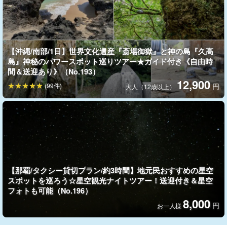
【沖縄/南部/1日】世界文化遺産『斎場御獄』と神の島『久高
島』神秘のパワースポット巡りツアー★ガイド付き《自由時
間＆送迎あり》（No.193）
12,900
(99件)
円
大人（12歳以上）
万座毛（まんざもう）
【那覇/タクシー貸切プラン/約3時間】地元民おすすめの星空
スポットを巡ろう☆星空観光ナイトツアー！送迎付き＆星空
隆起した珊瑚岩から成る高さ20ｍからの絶景を堪能します。ゾウ
フォトも可能（No.196）
の鼻のような岩で有名な人気スポット！
8,000
円
お一人様