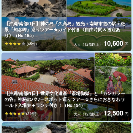
神話と愛の島、古宇利島。総2キロの橋を渡って古宇利島に移動し
ます。透明なエメラルドの海の眺めてみましょう！
【沖縄/南部/1日】神の島『久高島』観光＋南城市道の駅＋絶
景『知念岬』巡りツアー★ガイド付き《自由時間＆送迎あ
り》（No.195）
10,600
(45件)
円
大人（12歳以上）
【沖縄/南部/1日】世界文化遺産『斎場御獄』と『ガンガラー
の谷』神秘のパワースポット巡りツアー☆さらにおきなわワ
ールド入場券＋ランチ付き！（No.194）
御菓子御殿
12,500
(24件)
円
大人（12歳以上）
元祖紅芋タルトなど沖縄銘菓が揃った土産店です。
試食などもお
楽しみいただけます。