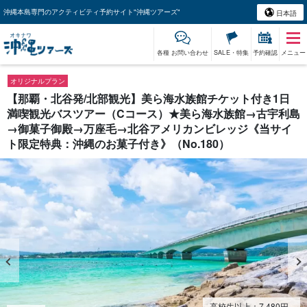
沖縄本島専門のアクティビティ予約サイト"沖縄ツアーズ"
日本語
各種 お問い合わせ
SALE・特集
予約確認
メニュー
オリジナルプラン
【那覇・北谷発/北部観光】美ら海水族館チケット付き1日
満喫観光バスツアー（Cコース）★美ら海水族館→古宇利島
→御菓子御殿→万座毛→北谷アメリカンビレッジ《当サイ
ト限定特典：沖縄のお菓子付き》（No.180）
高校生以上：
7,480
円