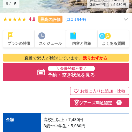
10
/
15
3歳〜中学生：
5,980
円
4.8
最高の評価
(
口コミ84件
)
プランの特徴
スケジュール
内容と詳細
よくある質問
直近で
55
人が検討しています。
残りわずか△
会員登録不要
予約・空き状況を見る
お気に入りに追加・比較
ツアーズ満足認定
金額
高校生以上：
7,480
円
3歳〜中学生：
5,980
円