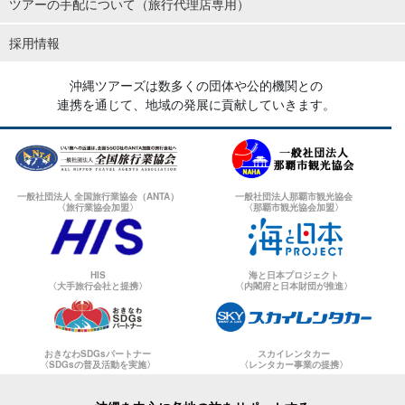
ツアーの手配について（旅行代理店専用）
採用情報
沖縄ツアーズは数多くの団体や公的機関との
連携を通じて、地域の発展に貢献していきます。
一般社団法人 全国旅行業協会（ANTA）
一般社団法人那覇市観光協会
〈旅行業協会加盟〉
〈那覇市観光協会加盟〉
HIS
海と日本プロジェクト
〈大手旅行会社と提携〉
〈内閣府と日本財団が推進〉
おきなわSDGsパートナー
スカイレンタカー
〈SDGsの普及活動を実施〉
〈レンタカー事業の提携〉