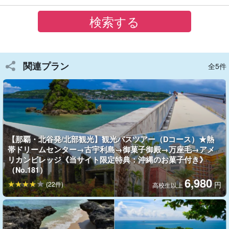
滞在約2時間30分！
「黒潮の海」大水槽の中で、優雅に泳ぐ全長
8.8ｍものジンベエザメやナンヨウマンタやサメ、エイにも手が届
きそうな感動と興奮をお楽しみください。
関連プラン
全5件
【那覇・北谷発/北部観光】観光バスツアー（Dコース）★熱
帯ドリームセンター→古宇利島→御菓子御殿→万座毛→アメ
リカンビレッジ《当サイト限定特典：沖縄のお菓子付き》
（No.181）
6,980
(22件)
円
高校生以上
古宇利ビーチ