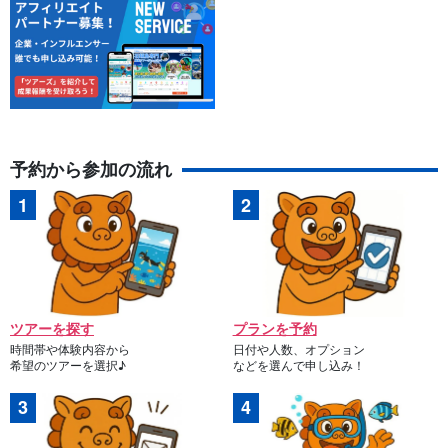
⬇︎関連プランはこちら
予約から参加の流れ
【那覇・北谷発/北部観光】観光バスツアー（Dコー
ス）★熱帯ドリームセンター→古宇利島→御菓子御殿
→万座毛→アメリカンビレッジ《当サイト限定特典：
開始時間：8:35 / 9:05 / 9:45
沖縄のお菓子付き》（No.181）
※乗車場所により変動
所要時間：約11時間
6,980円
ツアーを探す
プランを予約
時間帯や体験内容から
日付や人数、オプション
希望のツアーを選択♪
などを選んで申し込み！