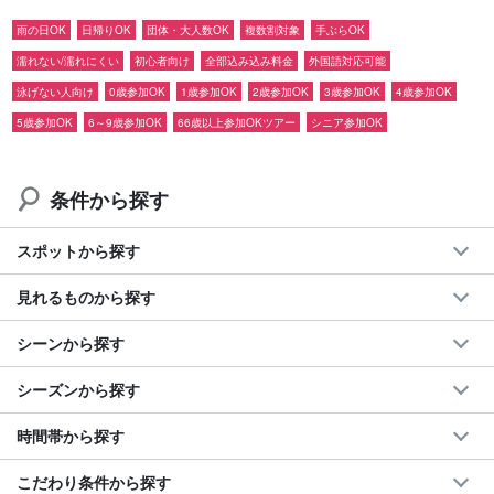
バスツアーです。
雨の日OK
日帰りOK
団体・大人数OK
複数割対象
手ぶらOK
濡れない/濡れにくい
初心者向け
全部込み込み料金
外国語対応可能
そしてなんと
『美ら海水族館』の入場料も込み
になります！大人
泳げない人向け
0歳参加OK
1歳参加OK
2歳参加OK
3歳参加OK
4歳参加OK
からお子様まで老若男女誰でもお楽しみいただけます。
5歳参加OK
6～9歳参加OK
66歳以上参加OKツアー
シニア参加OK
条件から探す
スポットから探す
見れるものから探す
シーンから探す
シーズンから探す
時間帯から探す
こだわり条件から探す
沖縄美ら海水族館