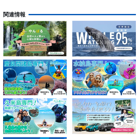
語・英語・韓国語・中国語）
関連情報
★自動音声ガイダンスとは★
GPSで指定したポイントを通過した際に各地の案内が流れる
システムです。スマートフォン（iOS・アンドロイド対
応）・イヤホンが必要となりますのでご利用希望のお客様は
ご持参ください。
◆動画はイメージです。