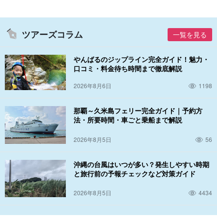
ツアーズコラム
一覧を見る
やんばるのジップライン完全ガイド！魅力・
口コミ・料金待ち時間まで徹底解説
2026年8月6日
1198
那覇～久米島フェリー完全ガイド｜予約方
法・所要時間・車ごと乗船まで解説
アメリカンビレッジ
2026年8月5日
56
地元、観光客に人気なショッピングスポットです。
近くにはサン
沖縄の台風はいつが多い？発生しやすい時期
セットビーチもあり、ビーチを散策することもできます。
と旅行前の予報チェックなど対策ガイド
海外のお客様も楽しめる！
2026年8月5日
4434
スマホとイヤホン持参で音声ガイダンス利用可能！（日本