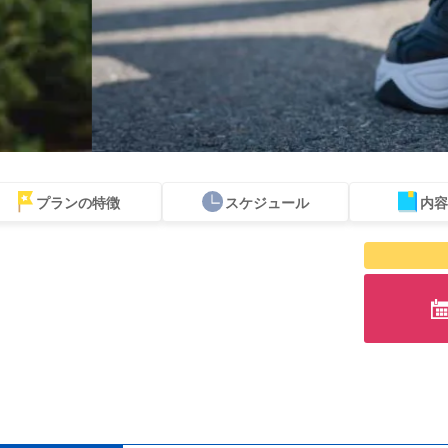
プランの特徴
スケジュール
内容
青の洞窟ツアー
バスツアー
当日予約
周辺離島のスポッ
お得な割引セット
ジン
OKプラン
トから探す
プラン
ツ