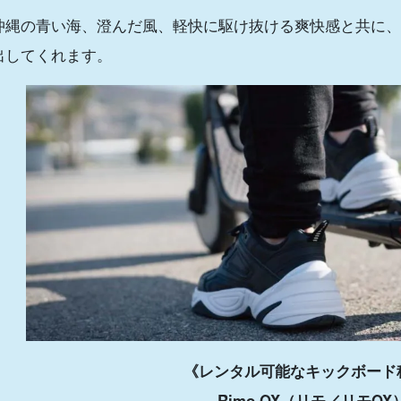
沖縄の青い海、澄んだ風、軽快に駆け抜ける爽快感と共に、
出してくれます。
《レンタル可能なキックボード
Rimo OX（リモ／リモOX