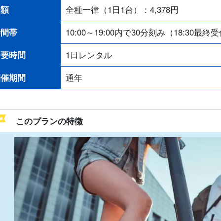
金額
全種一律（1日1台）：
4,378
円
時間帯
10:00～19:00内で30分刻み（18:30最終
所要時間
1日レンタル
開催期間
通年
このプランの特徴