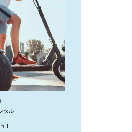
！
ンタル
う！