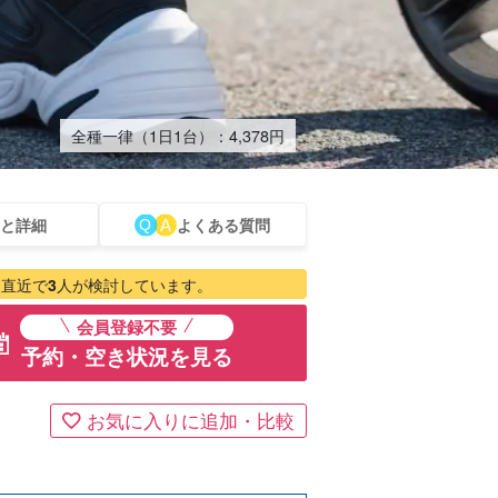
全種一律（1日1台）：
4,378
円
と詳細
よくある質問
ベエザメ
レンタカー
ホエール
ものづくり体験
ベビーシッター
直近で
3
人が検討しています。
アー
ウォッチング
会員登録不要
予約・空き状況を見る
お気に入りに追加・比較