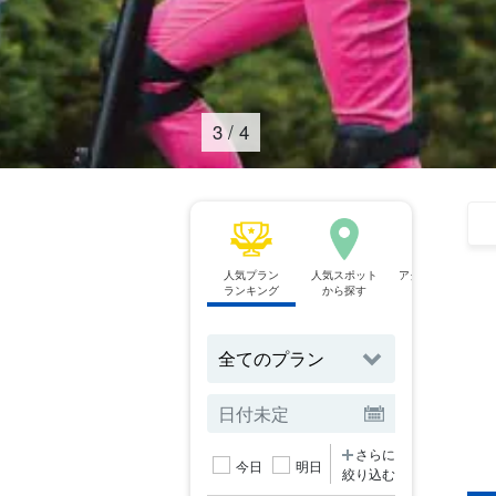
4
/
4
人気プラン
人気スポット
アクティビティ
ランキング
から探す
から探す
さらに
今日
明日
絞り込む