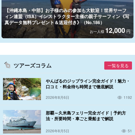
【沖縄本島・中部】お子様のみの参加も大歓迎！世界サーフ
ィン連盟（ISA）インストラクター主催の親子サーフィン《写
真データ無料プレゼント＆送迎付き》（No.186）
12,000
円
お一人様
ツアーズコラム
一覧を見る
やんばるのジップライン完全ガイド！魅力・
口コミ・料金待ち時間まで徹底解説
写真データ無料プレゼント付き
2026年8月6日
1192
当日、インストラクターが撮影した写真データを無料で差し上げ
ます。旅の記念に残るので、嬉しいですよね！
那覇～久米島フェリー完全ガイド｜予約方
法・所要時間・車ごと乗船まで解説
2026年8月5日
51