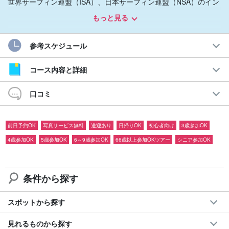
世界サーフィン連盟（ISA）、日本サーフィン連盟（NSA）のイン
ストラクター資格保持者がしっかり教えられる環境が整っており
もっと見る
ますので、初心者の方も安心してご参加ください！
参考スケジュール
サーフボードの説明・パドリング〜テイクオフまで、しっかりと
インストラクターがサポートいたします。
コース内容と詳細
口コミ
前日予約OK
写真サービス無料
送迎あり
日帰りOK
初心者向け
3歳参加OK
4歳参加OK
5歳参加OK
6～9歳参加OK
66歳以上参加OKツアー
シニア参加OK
条件から探す
スポットから探す
見れるものから探す