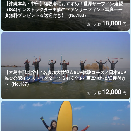
【沖縄本島・中部】経験者におすすめ！世界サーフィン連盟
（ISA)インストラクター主催のファンサーフィン《写真デー
タ無料プレゼント＆送迎付き》（No.188）
18,000
円
お一人様
豊富な種類のレンタルボード
【本島中部/北谷】1名参加大歓迎☆SUP体験コース／日本SUP
初心者から上級者まで、全ての方をサポートできるように、ショ
協会公認インストラクターで安心安全♪＜写真無料＆送迎付き
ートボードやファンボード、ロングボードなど数多くの種類のレ
＞（No.187）
ンタルボードをご用意しております。
12,000
円
お一人様
サーフボードに必要な道具やライフジャケット等はこちらで準備
いたしますので、お気軽にご参加ください！