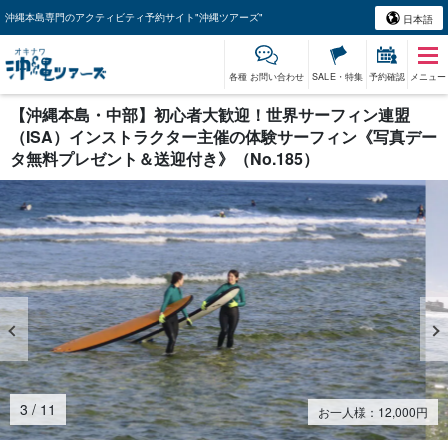
沖縄本島専門のアクティビティ予約サイト"沖縄ツアーズ"
日本語
各種 お問い合わせ
SALE・特集
予約確認
メニュー
【沖縄本島・中部】初心者大歓迎！世界サーフィン連盟
（ISA）インストラクター主催の体験サーフィン《写真デー
タ無料プレゼント＆送迎付き》（No.185）
4
/
11
お一人様：
12,000
円