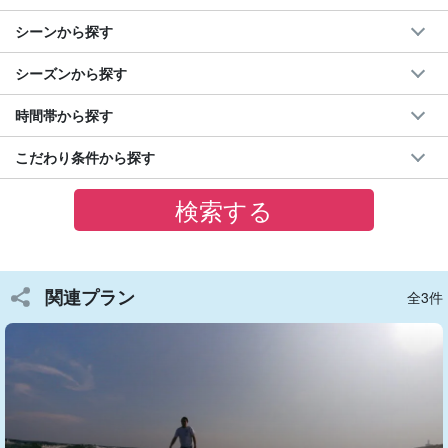
シーンから探す
少人数制で安心して体験可能！
シーズンから探す
一人で参加もOK！少人数制なので、一人ひとりにあわせた指導を
時間帯から探す
行うことができます。
こだわり条件から探す
陸地でのレッスン後、海でサーフィンをします。再び陸地で問題
点などを指南をいたしますので、2回目のサーフィンではほとんど
の方が上手く乗ることに成功しています。
休憩もこまめにはさみますので、無理なくチャレンジして乗れる
喜びを味わいましょう！
関連プラン
全3件