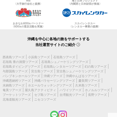
HIS
海と日本プロジェクト
〈大手旅行会社と提携〉
〈内閣府と日本財団が推進〉
おきなわSDGsパートナー
スカイレンタカー
〈SDGsの普及活動を実施〉
〈レンタカー事業の提携〉
沖縄を中心に各地の旅をサポートする
当社運営サイトのご紹介
西表島ツアーズ
小浜島ツアーズ
石垣島ツアーズ
石垣島 青の洞窟ツアーズ
石垣島シュノーケリングツアーズ
石垣島ダイビングツアーズ
石垣島レンタカーツアーズ
幻の島ツアーズ
与那国島ツアーズ
宮古島ツアーズ
宮古島シュノーケリングツアーズ
パンプキンホールツアーズ
沖縄ツアーズ
沖縄やんばるツアーズ
沖縄恩納村ツアーズ
沖縄パラセーリングツアーズ
慶良間ツアーズ
水納島ツアーズ
ホエールウォッチングツアーズ
久米島ツアーズ
奄美ツアーズ
屋久島アクティビティ
ハワイツアーズ
ホノルルツアーズ
プーケットツアーズ
セブ島ツアーズ
台湾観光ツアーズ
長野ツアーズ
北海道観光ツアーズ
ニセコツアーズ