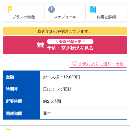
プランの特徴
スケジュール
内容と詳細
直近で
3
人が検討しています。
会員登録不要
予約・空き状況を見る
お気に入りに追加・比較
金額
お一人様：
12,000
円
時間帯
日によって変動
所要時間
約2.5時間
開催期間
通年