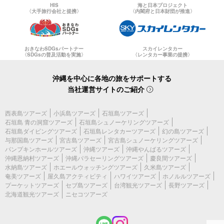
HIS
海と日本プロジェクト
〈大手旅行会社と提携〉
〈内閣府と日本財団が推進〉
おきなわSDGsパートナー
スカイレンタカー
〈SDGsの普及活動を実施〉
〈レンタカー事業の提携〉
沖縄を中心に各地の旅をサポートする
当社運営サイトのご紹介
西表島ツアーズ
小浜島ツアーズ
石垣島ツアーズ
石垣島 青の洞窟ツアーズ
石垣島シュノーケリングツアーズ
石垣島ダイビングツアーズ
石垣島レンタカーツアーズ
幻の島ツアーズ
与那国島ツアーズ
宮古島ツアーズ
宮古島シュノーケリングツアーズ
パンプキンホールツアーズ
沖縄ツアーズ
沖縄やんばるツアーズ
沖縄恩納村ツアーズ
沖縄パラセーリングツアーズ
慶良間ツアーズ
水納島ツアーズ
ホエールウォッチングツアーズ
久米島ツアーズ
奄美ツアーズ
屋久島アクティビティ
ハワイツアーズ
ホノルルツアーズ
プーケットツアーズ
セブ島ツアーズ
台湾観光ツアーズ
長野ツアーズ
北海道観光ツアーズ
ニセコツアーズ