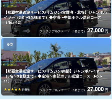
【那覇空港送迎サービス/リムジン/宜野湾・北谷】ジャンボハ
イヤー（3名〜9名様まで）◆空港〜中部ホテル送迎コース
（No.r-12）
27,000
円
プラチナアルファード（6名まで）
【那覇空港送迎サービス/リムジン/南部】ジャンボハイヤー
（3名〜9名様まで）◆空港〜南部ホテル送迎コース（No.r-
11）
27,000
(1件)
円
プラチナアルファード（6名まで）