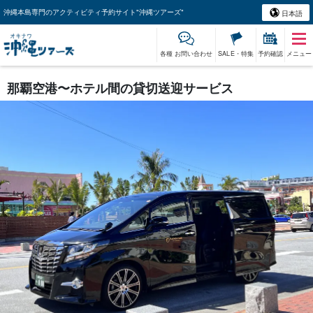
沖縄本島専門のアクティビティ予約サイト"沖縄ツアーズ"
日本語
各種 お問い合わせ
SALE・特集
予約確認
メニュー
那覇空港〜ホテル間の貸切送迎サービス