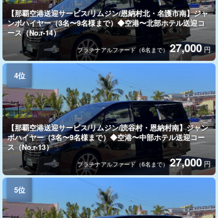
【那覇空港送迎サービス/リムジン/恩納村北・名護市南】ジャ
ンボハイヤー（3名〜9名様まで）◆空港〜北部ホテル送迎コ
ース（No.r-14）
27,000
円
プラチナアルファード（6名まで）
【那覇空港送迎サービス/リムジン/読谷村・恩納村南】ジャン
ボハイヤー（3名〜9名様まで）◆空港〜中部ホテル送迎コー
ス（No.r-13）
27,000
円
プラチナアルファード（6名まで）