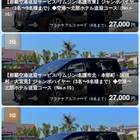
【那覇空港送迎サービス/リムジン/名護市東】ジャンボハイヤ
ー（3名〜9名様まで）◆空港〜北部ホテル送迎コース（No.r-
16）
27,000
円
プラチナアルファード（6名まで）
【那覇空港送迎サービス/リムジン/名護市北・本部町・国頭
村・大宜見】ジャンボハイヤー（3名〜9名様まで）◆空港〜
北部ホテル送迎コース（No.r-15）
27,000
円
プラチナアルファード（6名まで）