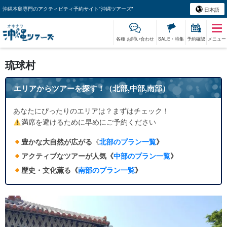
沖縄本島専門のアクティビティ予約サイト"沖縄ツアーズ"
日本語
各種 お問い合わせ
SALE・特集
予約確認
メニュー
琉球村
エリアからツアーを探す！（北部,中部,南部）
あなたにぴったりのエリアは？まずはチェック！
満席を避けるために早めにご予約ください
豊かな大自然が広がる
《
北部のプラン一覧
》
アクティブなツアーが人気《
中部のプラン一覧
》
歴史・文化薫る《
南部のプラン一覧
》