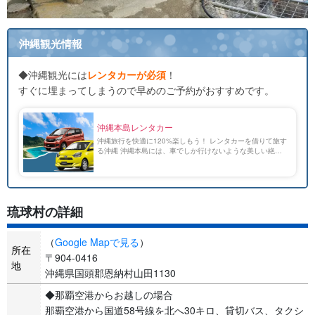
沖縄観光情報
◆沖縄観光には
レンタカーが必須
！
すぐに埋まってしまうので早めのご予約がおすすめです。
沖縄本島レンタカー
沖縄旅行を快適に120%楽しもう！ レンタカーを借りて旅す
る沖縄 沖縄本島には、車でしか行けないような美しい絶景
スポットがたくさん点在しています。 エメラルドグリーン
の絶景に囲まれた沖縄でドライブを楽しむのも至福のひとと
[…]
琉球村の詳細
（
Google Mapで見る
）
所在
〒904-0416
地
沖縄県国頭郡恩納村山田1130
◆那覇空港からお越しの場合
那覇空港から国道58号線を北へ30キロ、貸切バス、タクシ