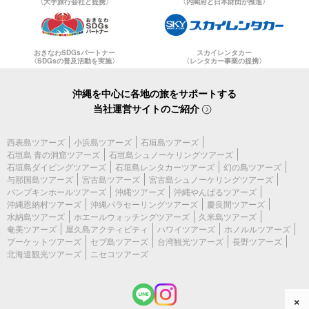
〈大手旅行会社と提携〉
〈内閣府と日本財団が推進〉
おきなわSDGsパートナー
スカイレンタカー
〈SDGsの普及活動を実施〉
〈レンタカー事業の提携〉
沖縄を中心に各地の旅をサポートする
当社運営サイトのご紹介
西表島ツアーズ
小浜島ツアーズ
石垣島ツアーズ
石垣島 青の洞窟ツアーズ
石垣島シュノーケリングツアーズ
石垣島ダイビングツアーズ
石垣島レンタカーツアーズ
幻の島ツアーズ
与那国島ツアーズ
宮古島ツアーズ
宮古島シュノーケリングツアーズ
パンプキンホールツアーズ
沖縄ツアーズ
沖縄やんばるツアーズ
沖縄恩納村ツアーズ
沖縄パラセーリングツアーズ
慶良間ツアーズ
水納島ツアーズ
ホエールウォッチングツアーズ
久米島ツアーズ
奄美ツアーズ
屋久島アクティビティ
ハワイツアーズ
ホノルルツアーズ
プーケットツアーズ
セブ島ツアーズ
台湾観光ツアーズ
長野ツアーズ
北海道観光ツアーズ
ニセコツアーズ
×