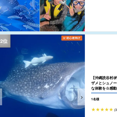
【沖縄読谷村/
ザメとシュノー
な体験を☆感動
（No.74）
1名様
(