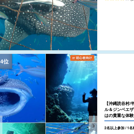
【沖縄読谷村/
ル＆ジンベエザ
はの貴重な体験を
2名以上参加 / 1名