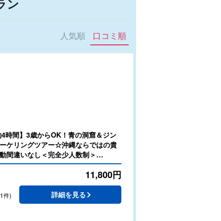
ラン
人気順
口コミ順
約4時間】3歳からOK！青の洞窟＆ジン
ーケリングツアー☆沖縄ならではの貴
動間違いなし＜完全少人数制＞
11,800
円
詳細を見る
91件)