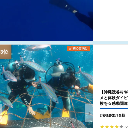
【沖縄読谷村/
メと体験ダイビ
験を☆感動間違
2名様参加/1名様
(2