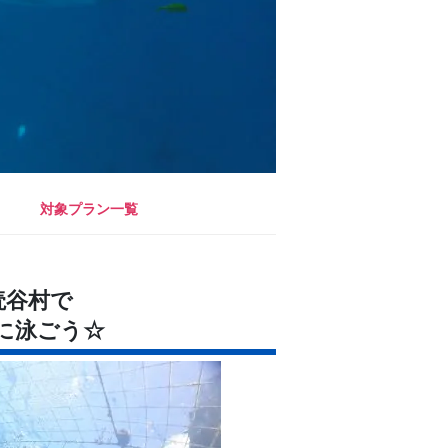
対象プラン一覧
読谷村で
に泳ごう☆