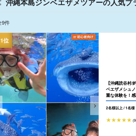
沖縄本島ジンベエザメツアーの人気プ
全9件
【沖縄読谷村/
ベエザメシュノ
重な体験を！感
（No.82）
2名様以上 / 1名様
(