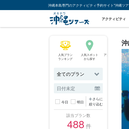
沖縄本島専門のアクティビティ予約サイト"沖縄ツア
アクティビティ
沖
人気プラン
人気スポット
アクティビティ
ランキング
から探す
から探す
さらに
今日
明日
絞り込む
該当プラン数
488
件