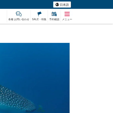
日本語
各種 お問い合わせ
SALE・特集
予約確認
メニュー
ベエザメ
レンタカー
ホエール
ものづくり体験
ベビーシッター
アー
ウォッチング