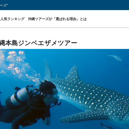
ーズ"
人気ランキング
沖縄ツアーズが「選ばれる理由」とは
縄本島ジンベエザメツアー
青の洞窟ツアー
バスツアー
当日予約
周辺離島のスポッ
お得な割引セット
ジン
OKプラン
トから探す
プラン
ツ