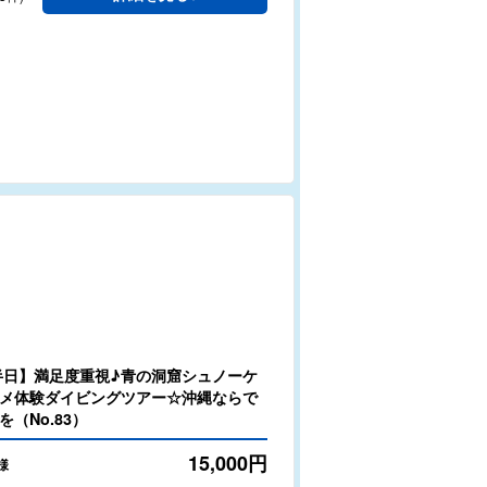
半日】満足度重視♪青の洞窟シュノーケ
メ体験ダイビングツアー☆沖縄ならで
（No.83）
15,000
円
様