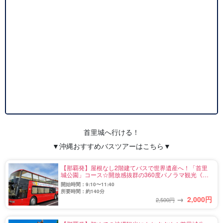
首里城へ行ける！
▼沖縄おすすめバスツアーはこちら▼
【那覇発】屋根なし2階建てバスで世界遺産へ！「首里
城公園」コース☆開放感抜群の360度パノラマ観光《首
里城入場券付き》（No.731）
開始時間：9:10〜11:40
所要時間：約140分
→
2,000
円
2,500円