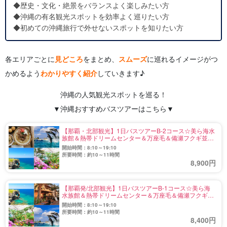
◆歴史・文化・絶景をバランスよく楽しみたい方
◆沖縄の有名観光スポットを効率よく巡りたい方
◆初めての沖縄旅行で外せないスポットを知りたい方
各エリアごとに
見どころ
をまとめ、
スムーズ
に巡れるイメージがつ
かめるよう
わかりやすく紹介
していきます♪
沖縄の人気観光スポットを巡る！
▼沖縄おすすめバスツアーはこちら▼
【那覇・北部観光】1日バスツアーB-2コース☆美ら海水
族館＆熱帯ドリームセンター＆万座毛＆備瀬フクギ並木
＆アメリカンビレッジ観光《沖縄そばランチ付・入館料
開始時間：8:10～19:10
込》（No.723）
所要時間：約10～11時間
8,900円
【那覇発/北部観光】1日バスツアーB-1コース☆美ら海
水族館＆熱帯ドリームセンター＆万座毛＆備瀬フクギ並
木＆アメリカンビレッジ観光《入館料込み＆遊覧車1回
開始時間：8:10～19:10
乗車券付》（No.722）
所要時間：約10～11時間
8,400円