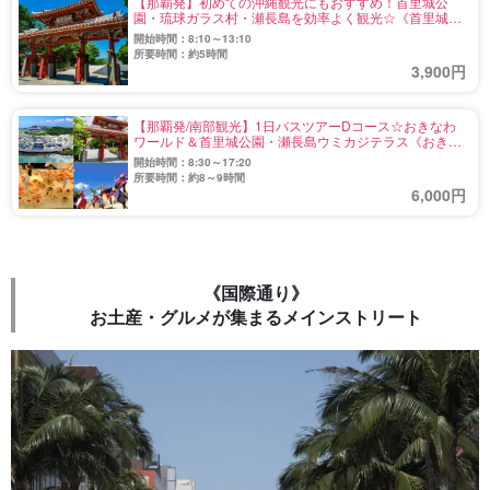
【那覇発】初めての沖縄観光にもおすすめ！首里城公
園・琉球ガラス村・瀬長島を効率よく観光☆《首里城入
場券付き》（No.745）
開始時間：8:10～13:10
所要時間：約5時間
3,900円
【那覇発/南部観光】1日バスツアーDコース☆おきなわ
ワールド＆首里城公園・瀬長島ウミカジテラス《おきな
わワールド入園料込み・自動音声ガイダンス付》
開始時間：8:30～17:20
（No.720）
所要時間：約8～9時間
6,000円
《国際通り》
お土産・グルメが集まるメインストリート