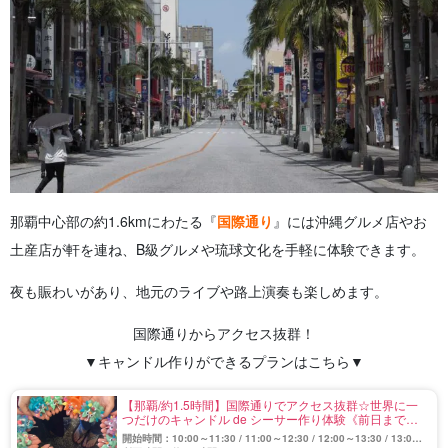
那覇中心部の約1.6kmにわたる『
国際通り
』には沖縄グルメ店やお
土産店が軒を連ね、B級グルメや琉球文化を手軽に体験できます。
夜も賑わいがあり、地元のライブや路上演奏も楽しめます。
国際通りからアクセス抜群！
▼キャンドル作りができるプランはこちら▼
【那覇/約1.5時間】国際通りでアクセス抜群☆世界に一
つだけのキャンドル de シーサー作り体験《前日までキ
ャンセル料無し》（No.756）
開始時間：10:00～11:30 / 11:00～12:30 / 12:00～13:30 / 13:00