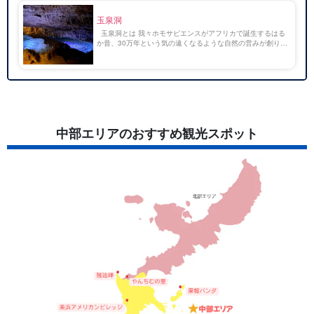
玉泉洞
玉泉洞とは 我々ホモサピエンスがアフリカで誕生するはる
か昔、30万年という気の遠くなるような自然の営みが創り上
げた鍾乳洞です。 鍾乳石の数は100万本以上で国内最多、全
長は5000メートルで国内最大級といわ […]
中部エリアのおすすめ観光スポット