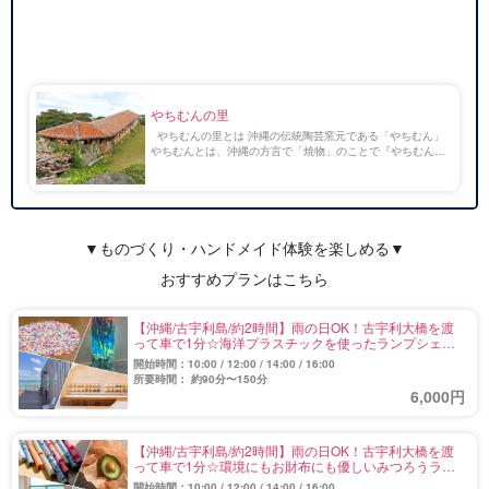
やちむんの里
やちむんの里とは 沖縄の伝統陶芸窯元である「やちむん」
やちむんとは、沖縄の方言で「焼物」のことで『やちむん』
の一番の特徴は、絵付けの鮮やかさと躍動感のあふれる模様
です。 色は、沖縄の青い海を彷彿させるような […]
▼ものづくり・ハンドメイド体験を楽しめる▼
おすすめプランはこちら
【沖縄/古宇利島/約2時間】雨の日OK！古宇利大橋を渡
って車で1分☆海洋プラスチックを使ったランプシェー
ド作り体験（No.130）
開始時間：10:00 / 12:00 / 14:00 / 16:00
所要時間： 約90分〜150分
6,000円
【沖縄/古宇利島/約2時間】雨の日OK！古宇利大橋を渡
って車で1分☆環境にもお財布にも優しいみつろうラッ
プ作り体験（No.132）
開始時間：10:00 / 12:00 / 14:00 / 16:00