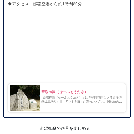
◆アクセス：那覇空港から約1時間20分
斎場御嶽（せーふぁうたき）
斎場御嶽（せーふぁうたき）とは 沖縄県南部にある斎場御
嶽は琉球の始祖「アマミキヨ」が造ったとされ、国始めの七
御嶽の一つといわれる沖縄最高の聖地です。 七御嶽の中で
も最もパワーが強いといわれており、仕事運・恋 […]
斎場御嶽の絶景を楽しめる！