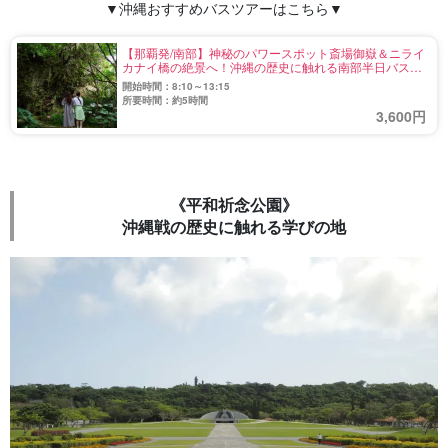
▼沖縄おすすめバスツアーはこちら▼
【那覇発/南部】神秘のパワースポット斎場御嶽＆ニライ
カナイ橋の絶景へ！沖縄の歴史に触れる南部半日バス旅
☆《斎場御嶽入場券付き》（No.742）
開始時間：8:10～13:15
所要時間：約5時間
3,600円
《平和祈念公園》
沖縄戦の歴史に触れる学びの地