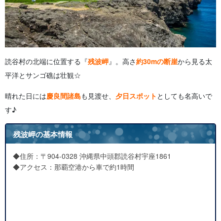
読谷村の北端に位置する『
残波岬
』。高さ
約30mの断崖
から見る太
平洋とサンゴ礁は壮観☆
晴れた日には
慶良間諸島
も見渡せ、
夕日スポット
としても名高いで
す♪
残波岬の基本情報
◆住所：〒904-0328 沖縄県中頭郡読谷村宇座1861
◆アクセス：那覇空港から車で約1時間