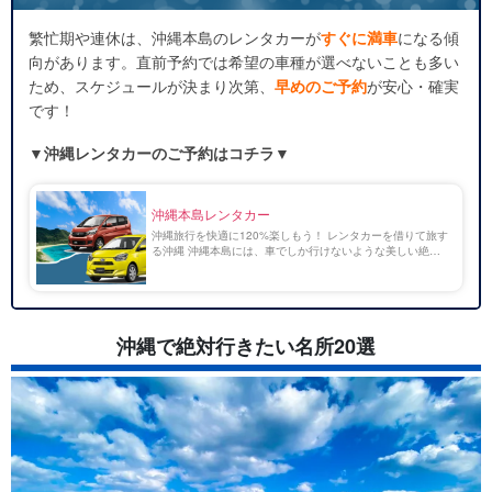
3.
中部エリアのおすすめ観光スポット
繁忙期や連休は、沖縄本島のレンタカーが
すぐに満車
になる傾
3.1.
《アメリカンビレッジ》 買い物も夜景も楽しめる複合
向があります。直前予約では希望の車種が選べないことも多い
スポット
ため、スケジュールが決まり次第、
早めのご予約
が安心・確実
3.2.
《残波岬》 夕日の名所として知られる絶景スポット
です！
3.3.
《やちむんの里》 沖縄の伝統工芸が息づく陶芸の村
3.4.
《果報バンタ》 絶景の海を望む“幸せ岬”
▼
沖縄レンタカーのご予約はコチラ▼
4.
北部エリアのおすすめ観光スポット
4.1.
《青の洞窟》 神秘的な光に包まれる人気スポット
4.2.
《万座毛》 象の鼻の形をした断崖絶壁の絶景
沖縄本島レンタカー
4.3.
《美ら海水族館》 世界屈指の巨大水槽が魅力
沖縄旅行を快適に120%楽しもう！ レンタカーを借りて旅す
る沖縄 沖縄本島には、車でしか行けないような美しい絶景
4.4.
《古宇利島》 ハートロックで話題の絶景スポット
スポットがたくさん点在しています。 エメラルドグリーン
4.5.
《今帰仁城跡》 桜の名所としても有名な世界遺産
の絶景に囲まれた沖縄でドライブを楽しむのも至福のひとと
[…]
4.6.
《備瀬のフクギ並木》 癒しの散策スポット
4.7.
《ナゴパイナップルパーク》 子どもから大人まで楽し
沖縄で絶対行きたい名所20選
めるテーマパーク
4.8.
《水納島（みんなじま）》 日帰りで行ける楽園ビーチ
5.
慶良間諸島（座間味・渡嘉敷） 世界が恋するケラマブルー
5.1.
《古座間味ビーチ》 透明度抜群の人気ビーチ
5.2.
《阿波連ビーチ》 渡嘉敷島を代表する絶景ビーチ
6.
【番外編】 飛行機で行きたい沖縄の離島スポット