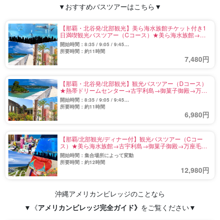
▼おすすめバスツアーはこちら▼
【那覇・北谷発/北部観光】美ら海水族館チケット付き1
日満喫観光バスツアー（Cコース）★美ら海水族館→古
宇利島→御菓子御殿→万座毛→北谷アメリカンビレッジ
開始時間：8:35 / 9:05 / 9:45
《当サイト限定特典：沖縄のお菓子付き》（No.180）
※乗車場所により変動
所要時間：約11時間
7,480円
【那覇・北谷発/北部観光】観光バスツアー（Dコース）
★熱帯ドリームセンター→古宇利島→御菓子御殿→万座
毛→アメリカンビレッジ《当サイト限定特典：沖縄のお
開始時間：8:35 / 9:05 / 9:45
菓子付き》（No.181）
※乗車場所により変動
所要時間：約11時間
6,980円
【那覇/北部観光/ディナー付】観光バスツアー（Cコー
ス）★美ら海水族館→古宇利島→御菓子御殿→万座毛→
北谷アメリカンビレッジ→『うらしま』ディナー
開始時間：集合場所によって変動
（No.236）
所要時間：約12時間
12,980円
沖縄アメリカンビレッジのことなら
▼《
アメリカンビレッジ完全ガイド
》
をご覧ください▼