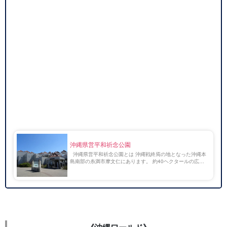
沖縄県営平和祈念公園
沖縄県営平和祈念公園とは 沖縄戦終焉の地となった沖縄本
島南部の糸満市摩文仁にあります。 約40ヘクタールの広大
な公園内には、沖縄戦没者墓苑や各都道府県の慰霊塔・碑が
あり、戦没者への慰霊を捧げるとともに平和の […]