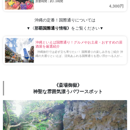
～14:30 / 14:00～15:30 / 15:00～16:30 / 16:00～17:30
所要時間：約1.5時間
4,300円
沖縄
の定番！国際通りについては
▼《
那覇
国際通り
情報》
をご覧ください▼
沖縄といえば国際通り！グルメやお土産・おすすめの居
酒屋を厳選紹介
沖縄旅行では必ず立ち寄りたい！ 国際通りの楽しみ方をご紹介 沖
縄の大通りといえば、活気あふれる国際通りを思い浮かべる人が多
いのではないでしょうか？ 本記事では国際通りでおすすめの魅力的
なお店＆グルメなど、2 […]
《斎場御嶽》
神聖な雰囲気漂うパワースポット