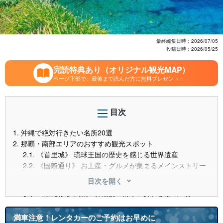
最終編集日時；
2026/07/05
投稿日時；
2026/05/25
完読特典あり（オリジナル観光MAP）
ページ下部で、最後まで読んだ方に無料プレゼント！
目次
1.
沖縄で絶対行きたい名所20選
2.
那覇・南部エリアのおすすめ観光スポット
2.1.
《首里城》 琉球王国の歴史を感じる世界遺産
2.2.
《国際通り》 お土産・グルメが集まるメインストリー
ト
目次を開く
2.3.
《斎場御嶽》 神聖な雰囲気漂うパワースポット
2.4.
《平和祈念公園》 沖縄戦の歴史に触れる学びの地
2.5.
《沖縄ワールド》 文化と自然を体感できるテーマパー
満車注意！レンタカーのご予約はお早めに
ク