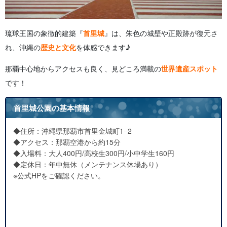
琉球王国の象徴的建築『
首里城
』は、朱色の城壁や正殿跡が復元さ
れ、沖縄の
歴史と文化
を体感できます♪
那覇中心地からアクセスも良く、見どころ満載の
世界遺産スポット
です！
首里城公園の基本情報
◆住所：沖縄県那覇市首里金城町1−2
◆アクセス：那覇空港から約15分
◆入場料：大人400円/高校生300円/小中学生160円
◆定休日：年中無休（メンテナンス休場あり）
※公式HPをご確認ください。