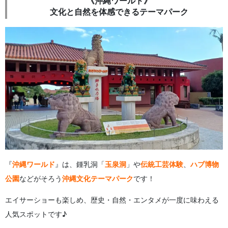
《沖縄ワールド》
文化と自然を体感できるテーマパーク
『
沖縄ワールド
』は、鍾乳洞「
玉泉洞
」や
伝統工芸体験
、
ハブ博物
公園
などがそろう
沖縄文化テーマパーク
です！
エイサーショーも楽しめ、歴史・自然・エンタメが一度に味わえる
人気スポットです♪