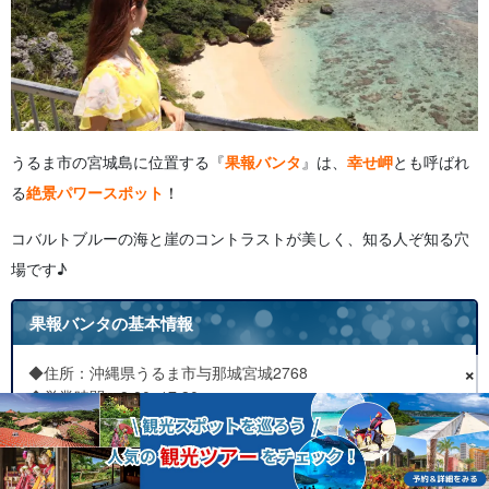
うるま市の宮城島に位置する『
果報バンタ
』は、
幸せ岬
とも呼ばれ
る
絶景パワースポット
！
コバルトブルーの海と崖のコントラストが美しく、知る人ぞ知る穴
場です♪
果報バンタの基本情報
×
◆住所：沖縄県うるま市与那城宮城2768
◆営業時間：9:00~17:30
◆定休日：無し
◆料金：無料
◆駐車場：有り