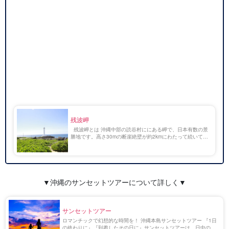
残波岬
残波岬とは 沖縄中部の読谷村ににある岬で、日本有数の景
勝地です。高さ30mの断崖絶壁が約2kmにわたって続いてお
り、残波岬からは、晴れた日には慶良間諸島も眺望できま
す。 夕方になると夕日が海に沈む絶景スポッ […]
▼沖縄のサンセットツアーについて詳しく▼
サンセットツアー
ロマンチックで幻想的な時間を！ 沖縄本島サンセットツアー 『1日
の終わりに』『到着したその日に』サンセットツアーは、日中の南