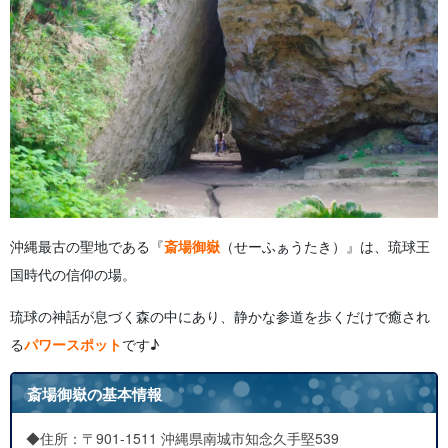
沖縄最古の聖地である『
斎場御嶽
（せーふぁうたき）』は、琉球王
国時代の信仰の場。
琉球の神話が息づく森の中にあり、静かな参道を歩くだけで癒され
る
パワースポット
です♪
斎場御嶽の基本情報
◆住所：〒901-1511 沖縄県南城市知念久手堅539