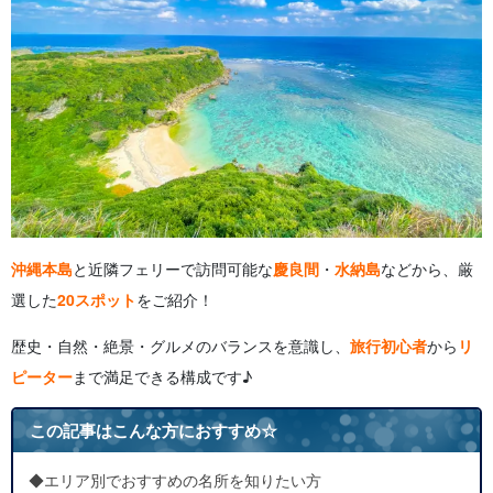
6.1.
《石垣島》 八重山観光の拠点となるリゾートアイラン
ド
6.2.
《宮古島》 エメラルドブルーの海と絶景橋ドライブ
6.3.
《与那国島》 日本最西端の島で見る絶景とロマン
7.
沖縄観光をより楽しむためのポイント
7.1.
レンタカーで効率的な移動！
7.2.
沖縄観光のベストシーズンと服装のポイント
8.
沖縄の名所に関するよくある質問 （FAQ）
9.
まとめ
沖縄本島
と近隣フェリーで訪問可能な
慶良間
・
水納島
などから、厳
選した
20スポット
をご紹介！
歴史・自然・絶景・グルメのバランスを意識し、
旅行初心者
から
リ
ピーター
まで満足できる構成です♪
この記事はこんな方におすすめ☆
◆エリア別でおすすめの名所を知りたい方