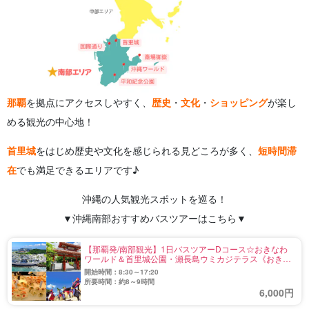
那覇
を拠点にアクセスしやすく、
歴史
・
文化
・
ショッピング
が楽し
める観光の中心地！
首里城
をはじめ歴史や文化を感じられる見どころが多く、
短時間滞
在
でも満足できるエリアです♪
沖縄の人気観光スポットを巡る！
▼沖縄南部おすすめバスツアーはこちら▼
【那覇発/南部観光】1日バスツアーDコース☆おきなわ
ワールド＆首里城公園・瀬長島ウミカジテラス《おきな
わワールド入園料込み・自動音声ガイダンス付》
開始時間：8:30～17:20
（No.720）
所要時間：約8～9時間
6,000円