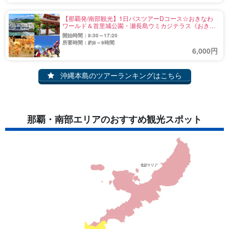
【那覇発/南部観光】1日バスツアーDコース☆おきなわ
ワールド＆首里城公園・瀬長島ウミカジテラス《おきな
わワールド入園料込み・自動音声ガイダンス付》
開始時間：8:30～17:20
（No.720）
所要時間：約8～9時間
6,000円
沖縄本島のツアーランキングはこちら
那覇・南部エリアのおすすめ観光スポット