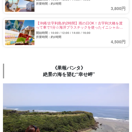
所要時間：約2時間
3,800円
【沖縄/古宇利島/約2時間】雨の日OK！古宇利大橋を渡
って車で1分☆海洋プラスチックを使ったイニシャルキ
ーホルダー作り体験（No.131）
開始時間：10:00 / 12:00 / 14:00 / 16:00
所要時間：約2時間
4,500円
《果報バンタ》
絶景の海を望む“幸せ岬”