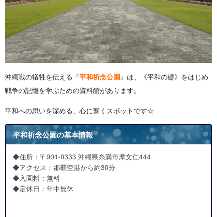
沖縄戦の犠牲を伝える『
平和祈念公園
』は、《平和の礎》をはじめ
戦争の記憶を学ぶための資料館があります。
平和への思いを深める、心に響くスポットです☆
平和祈念公園の基本情報
◆住所：〒901-0333 沖縄県糸満市摩文仁444
◆アクセス：那覇空港から約30分
◆入園料：無料
◆定休日：年中無休