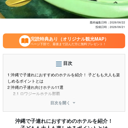
最終編集日時；
2026/06/22
投稿日時；
2026/06/21
完読特典あり（オリジナル観光MAP）
ページ下部で、最後まで読んだ方に無料プレゼント！
目次
1
沖縄で子連れにおすすめのホテルを紹介！ 子どもも大人も楽
しめるポイントとは
2
沖縄の子連れ向けホテル11選
2.1
ロワジールホテル那覇
2.2
ルネッサンスリゾートオキナワ
目次を開く
2.3
ノボテル沖縄那覇
2.4
沖縄ハーバービューホテル
2.5
シェラトン沖縄サンマリーナリゾート
沖縄で子連れにおすすめのホテルを紹介！
2.6
カヌチャベイホテル＆ヴィラズ