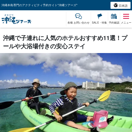
沖縄本島専門のアクティビティ予約サイト"沖縄ツアーズ"
日本語
各種 お問い合わせ
SALE・特集
予約確認
メニュー
沖縄で子連れに人気のホテルおすすめ11選！プ
ールや大浴場付きの安心ステイ