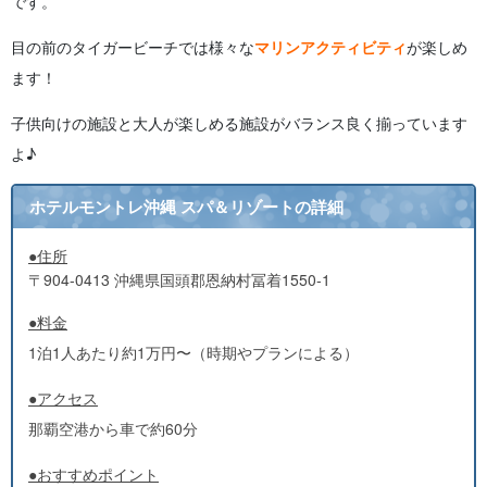
です。
目の前のタイガービーチでは様々な
マリンアクティビティ
が楽しめ
ます！
子供向けの施設と大人が楽しめる施設がバランス良く揃っています
よ♪
ホテルモントレ沖縄 スパ＆リゾートの詳細
●住所
〒904-0413 沖縄県国頭郡恩納村冨着1550‐1
●料金
1泊1人あたり約1万円〜（時期やプランによる）
●アクセス
那覇空港から車で約60分
●おすすめポイント