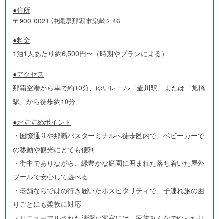
●住所
〒900-0021 沖縄県那覇市泉崎2-46
●料金
1泊1人あたり約6,500円〜（時期やプランによる）
●アクセス
那覇空港から車で約10分、ゆいレール「壷川駅」または「旭橋
駅」から徒歩約10分
●おすすめポイント
・国際通りや那覇バスターミナルへ徒歩圏内で、ベビーカーで
の移動や観光にとても便利
・街中でありながら、緑豊かな庭園に囲まれた落ち着いた屋外
プールで安心して遊べる
・老舗ならではの行き届いたホスピタリティで、子連れ旅の困
りごとにも柔軟に対応
・リニューアルされた清潔な客室には、家族みんなでゆったり