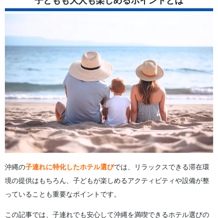
子どもも大人も楽しめるポイントとは
2.7
ホテル日航アリビラ
2.8
リザンシーパークホテル谷茶ベイ
2.9
オリエンタルホテル 沖縄リゾート＆スパ
2.10
ホテルモントレ沖縄 スパ＆リゾート
2.11
ANAインターコンチネンタル 万座ビーチリゾート
3
沖縄でファミリーに最適なホテルの選び方
3.1
プールが充実しているホテル
3.2
室内プール付きホテルで雨の日も安心
3.3
子どもと一緒に楽しめる大浴場のあるホテル
3.4
子ども向けアメニティが充実しているホテル
4
沖縄で子どもと一緒に体験できる アクティビティ
4.1
シュノーケリング
4.2
カヌー・カヤック
4.3
パラセーリング
5
親子で楽しめるおすすめツアー3選
5.1
【沖縄/西海岸】4歳からOK！ 絶景サウンドパラセーリ
沖縄の
子連れに特化したホテル選び
では、リラックスできる滞在環
ング
境の提供はもちろん、子どもが楽しめるアクティビティや設備が整
5.2
【沖縄本島・比謝川】2歳から参加可能！ サンセットカ
っていることも重要なポイントです。
ヤックツアー
5.3
【沖縄恩納村/1組貸切り】1歳〜 青の洞窟シュノーケリ
この記事では、子連れでも安心して沖縄を満喫できるホテル選びの