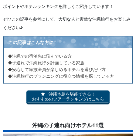
ングツアー！
ポイントやホテルランキングを詳しくご紹介しています！
5.4
【沖縄恩納村/約1時間】0歳から参加OK！ 今話題のクリ
アカヤックツアー
ぜひこの記事を参考にして、大切な人と素敵な沖縄旅行をお楽しみ
5.5
【沖縄/北部】4歳～参加可能◎ やんばるの森ジャングル
ください♪
バギー！
6
沖縄の子連れ向けホテルに関する よくある質問（FAQ）
7
まとめ
この記事はこんな方に
◆沖縄での宿泊先に悩んでいる方
◆子連れで沖縄旅行を計画している家族
◆安心して家族全員が楽しめるホテルを選びたい方
◆沖縄旅行のプランニングに役立つ情報を探している方
沖縄本島を堪能できる！
おすすめのツアーランキングはこちら
沖縄の子連れ向けホテル11選