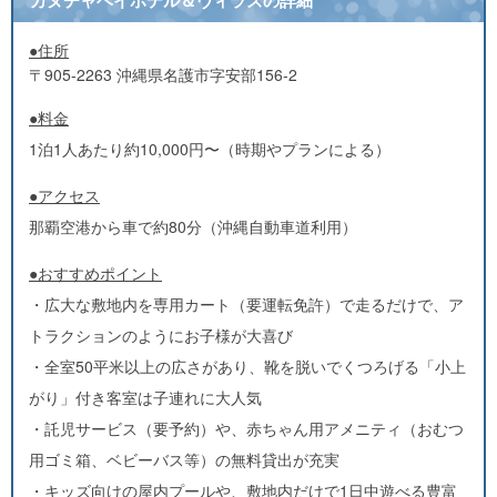
カヌチャベイホテル＆ヴィラズの詳細
●住所
〒905-2263 沖縄県名護市字安部156-2
●料金
1泊1人あたり約10,000円〜（時期やプランによる）
●アクセス
那覇空港から車で約80分（沖縄自動車道利用）
●おすすめポイント
・広大な敷地内を専用カート（要運転免許）で走るだけで、ア
トラクションのようにお子様が大喜び
・全室50平米以上の広さがあり、靴を脱いでくつろげる「小上
がり」付き客室は子連れに大人気
・託児サービス（要予約）や、赤ちゃん用アメニティ（おむつ
用ゴミ箱、ベビーバス等）の無料貸出が充実
・キッズ向けの屋内プールや、敷地内だけで1日中遊べる豊富