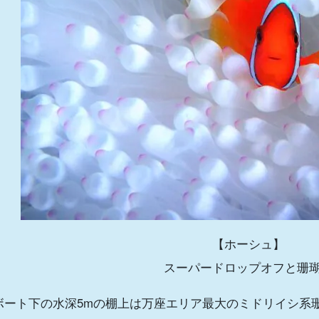
【ホーシュ】
スーパードロップオフと珊
ボート下の水深5mの棚上は万座エリア最大のミドリイシ系