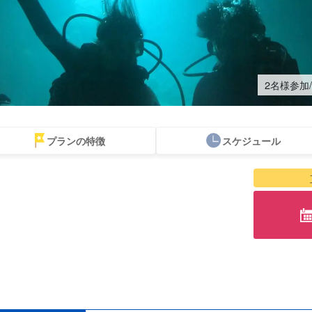
2名様参加
プランの特徴
スケジュール
青の洞窟ツアー
バスツアー
当日予約
周辺離島のスポッ
お得な割引セット
ジン
OKプラン
トから探す
プラン
ツ