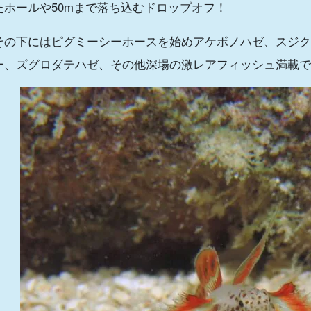
たホールや50mまで落ち込むドロップオフ！
その下にはピグミーシーホースを始めアケボノハゼ、スジク
ー、ズグロダテハゼ、その他深場の激レアフィッシュ満載で