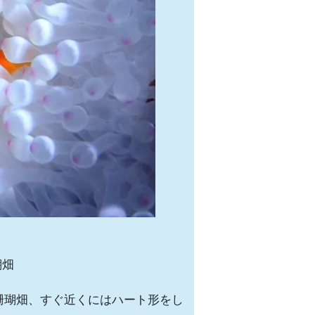
瑚畑
珊瑚畑、すぐ近くにはハート形をし