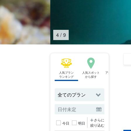
4
/
9
人気プラン
人気スポット
アクティビティ
ランキング
から探す
から探す
さらに
今日
明日
絞り込む