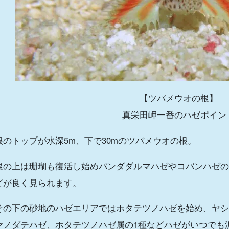
【ツバメウオの根】
真栄田岬一番のハゼポイン
根のトップが水深5m、下で30mのツバメウオの根。
根の上は珊瑚も復活し始めパンダダルマハゼやコバンハゼの
どが良く見られます。
その下の砂地のハゼエリアではホタテツノハゼを始め、ヤシ
ヤノダテハゼ、ホタテツノハゼ属の
1
種などハゼがいつでも