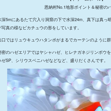
恩納村No.1地形ポイント＆秘密の
水深5mにあるたて穴入り洞窟の下で水深24m、真下は真っ
が写真の様なピカチュウの形をしています。
出口ではリュウキュウハタンポがまるでカーテンのように群
秘密のハゼエリアではヤシャハゼ、ヒレナガネジリンボウを
ハゼ
SP
、シリウスベニハゼなどなど、盛りだくさんです。