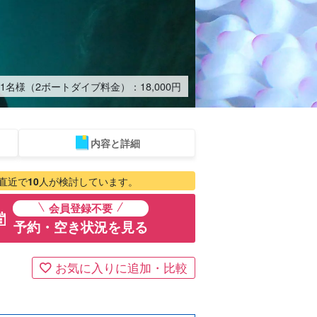
/1名様（2ボートダイブ料金）：
18,000
円
内容と詳細
ベエザメ
レンタカー
ホエール
ものづくり体験
ベビーシッター
直近で
10
人が検討しています。
アー
ウォッチング
会員登録不要
予約・空き状況を見る
お気に入りに追加・比較